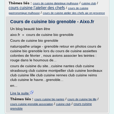
Thèmes liés :
/
/
cours de cuisine dietetique mulhouse
cuisine club
cours cuisine l'atelier des chefs
/
cours de cuisine
/
gastronomique mulhouse
cours de cuisine atelier des chefs aix en provence
Cours de cuisine bio grenoble - Aixo.fr
Un blog beauté bien être
aixo.fr » cours de cuisine bio grenoble
Cours de cuisine bio grenoble
naturopathe uriage - grenoble retour en photos cours de
cuisine bio grenoble lors du cours de cuisine assiettes
colorées de février , nous avions associer les teintes :
rouge dans le houmous de...
cours de cuisine du site...cuisine nantes club cuisine
strasbourg club cuisine montpellier club cuisine bordeaux
club cuisine lille club cuisine rennes club cuisine reims
club cuisine le havre...grenoble...
en...
Lire la suite
Thèmes liés :
/
/
cours cuisine bio nantes
cours de cuisine bio lille
/
/
cours cuisine
cours cuisine grenoble association
cuisine club
grenoble