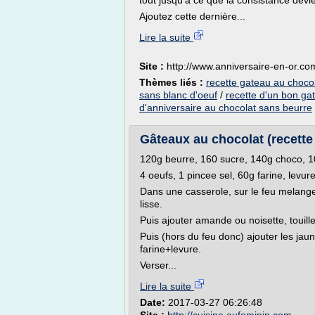
tout jusqu'à ce que la consistance dev
Ajoutez cette dernière...
Lire la suite
Site :
http://www.anniversaire-en-or.co
Thèmes liés :
recette gateau au choco
sans blanc d'oeuf
/
recette d'un bon ga
d'anniversaire au chocolat sans beurre
Gâteaux au chocolat (recette
120g beurre, 160 sucre, 140g choco, 1
4 oeufs, 1 pincee sel, 60g farine, levur
Dans une casserole, sur le feu melang
lisse.
Puis ajouter amande ou noisette, touille
Puis (hors du feu donc) ajouter les jaun
farine+levure.
Verser...
Lire la suite
Date:
2017-03-27 06:26:48