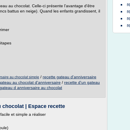
r
eau au chocolat. Celle-ci présente l'avantage d'être
ancs battus en neige). Quand les enfants grandissent, il
r
r
r
rimer
étapes
/
recette gateau d'anniversaire
rsaire au chocolat simple
gateau au chocolat d'anniversaire
/
recette d'un gateau
 gateau d anniversaire au chocolat
 chocolat | Espace recette
acile et simple a réaliser
oule)