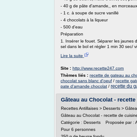
- 40 g de pâte d'amande,, en morceau
- 1 c. à soupe de sucre vanillé
- 4 chocolats à la liqueur
- 500 d'eau
Préparation
1. Insérer le fouet. Séparer les jaunes
sel dans le bol et régler 1 min 30 sec/ v
Lire la suite
Site :
http://www.recette247.com
Thèmes liés :
recette de gateau au cho
chocolat sans blanc d'oeuf
/
recette ga
recette du g
pate d'amande chocolat
/
Gâteau au Chocolat - recette 
Recettes Antillaises > Desserts > Gâteau
Gâteau au Chocolat - recette de cuisine 
Catégorie : Desserts Proposée par : A
Pour 6 personnes
250 g de beurre fondu