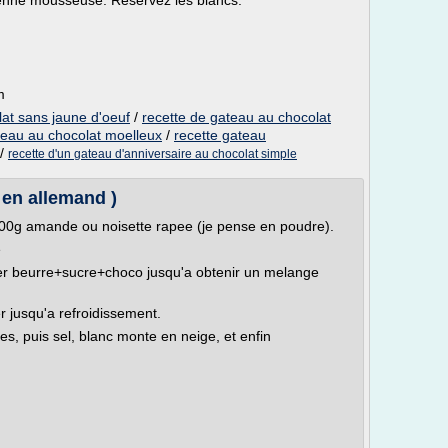
ienne mousseuse. Réservez les blancs.
m
lat sans jaune d'oeuf
/
recette de gateau au chocolat
teau au chocolat moelleux
/
recette gateau
/
recette d'un gateau d'anniversaire au chocolat simple
 en allemand )
00g amande ou noisette rapee (je pense en poudre).
e
er beurre+sucre+choco jusqu'a obtenir un melange
r jusqu'a refroidissement.
es, puis sel, blanc monte en neige, et enfin