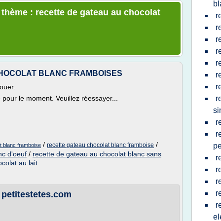
bl
e thème : recette de gateau au chocolat
r
r
r
r
r
HOCOLAT BLANC FRAMBOISES
r
r
ouer.
e pour le moment. Veuillez réessayer...
r
si
r
r
/
/
recette gateau chocolat blanc framboise
pe
t blanc framboise
nc d'oeuf
/
recette de gateau au chocolat blanc sans
r
colat au lait
r
r
r
 petitestetes.com
r
el