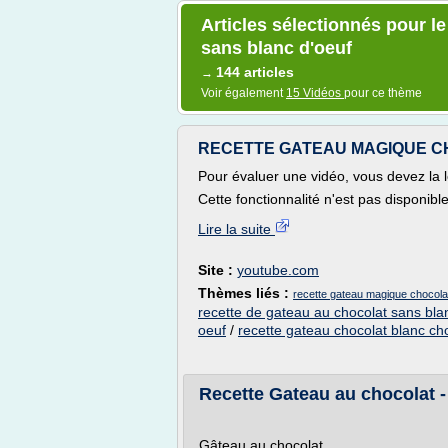
Articles sélectionnés pour l
sans blanc d'oeuf
144 articles
→
Voir également
15 Vidéos
pour ce thème
RECETTE GATEAU MAGIQUE C
Pour évaluer une vidéo, vous devez la l
Cette fonctionnalité n'est pas disponibl
Lire la suite
Site :
youtube.com
Thèmes liés :
recette gateau magique chocola
recette de gateau au chocolat sans bla
oeuf
/
recette gateau chocolat blanc cho
Recette Gateau au chocolat -
Gâteau au chocolat