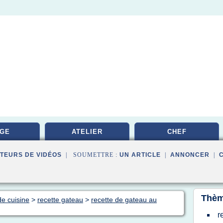
GE
ATELIER
CHEF
TEURS DE VIDÉOS
| SOUMETTRE :
UN ARTICLE
|
ANNONCER
|
Thèm
de cuisine
>
recette gateau
>
recette de gateau au
r