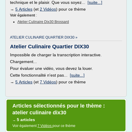
technique et le plaisir. Que vous soyez...
[suite...]
→
5 Articles
(et
2 Vidéos
) pour ce thème
Voir également
:
Atelier Culinaire Dix30 Brossard
ATELIER CULINAIRE QUARTIER DIX30 »
Atelier Culinaire Quartier DIX30
Impossible de charger la transcription interactive.
Chargement...
Pour évaluer une vidéo, vous devez la louer.
Cette fonctionnalité n'est pas...
[suite...]
→
5 Articles
(et
7 Vidéos
) pour ce thème
Articles sélectionnés pour le thème :
atelier culinaire dix30
5 articles
→
Voir également
7 Vidéos
pour ce thème