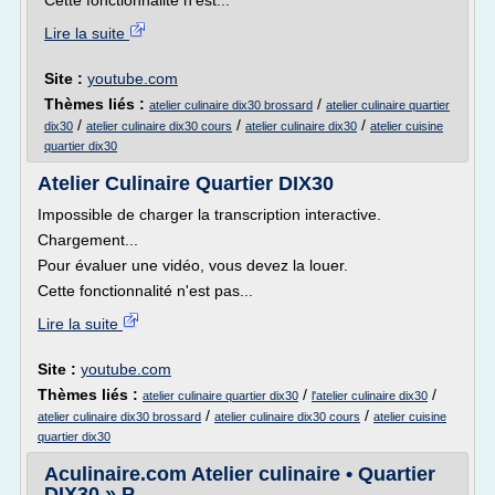
Cette fonctionnalité n'est...
Lire la suite
Site :
youtube.com
Thèmes liés :
/
atelier culinaire dix30 brossard
atelier culinaire quartier
/
/
/
dix30
atelier culinaire dix30 cours
atelier culinaire dix30
atelier cuisine
quartier dix30
Atelier Culinaire Quartier DIX30
Impossible de charger la transcription interactive.
Chargement...
Pour évaluer une vidéo, vous devez la louer.
Cette fonctionnalité n'est pas...
Lire la suite
Site :
youtube.com
Thèmes liés :
/
/
atelier culinaire quartier dix30
l'atelier culinaire dix30
/
/
atelier culinaire dix30 brossard
atelier culinaire dix30 cours
atelier cuisine
quartier dix30
Aculinaire.com Atelier culinaire • Quartier
DIX30 » P ...