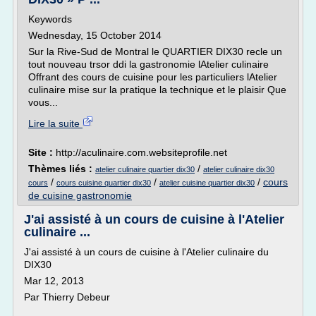
Keywords
Wednesday, 15 October 2014
Sur la Rive-Sud de Montral le QUARTIER DIX30 recle un
tout nouveau trsor ddi la gastronomie lAtelier culinaire
Offrant des cours de cuisine pour les particuliers lAtelier
culinaire mise sur la pratique la technique et le plaisir Que
vous...
Lire la suite
Site :
http://aculinaire.com.websiteprofile.net
Thèmes liés :
/
atelier culinaire quartier dix30
atelier culinaire dix30
/
/
/
cours
cours
cours cuisine quartier dix30
atelier cuisine quartier dix30
de cuisine gastronomie
J'ai assisté à un cours de cuisine à l'Atelier
culinaire ...
J'ai assisté à un cours de cuisine à l'Atelier culinaire du
DIX30
Mar 12, 2013
Par Thierry Debeur