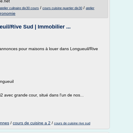
le.net
/
/
atelier culinaire dix30 cours
cours cuisine quartier dix30
atelier
tronomie
il/Rive Sud | Immobilier ...
 annonces pour maisons à louer dans Longueuil/Rive
ngueuil
 avec grande cour, situé dans l'un de nos...
onnes
/
cours de cuisine a 2
/
cours de cuisine rive sud