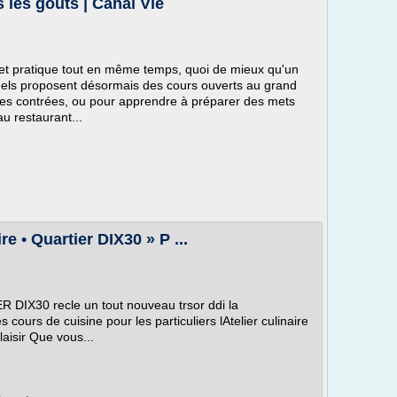
 les goûts | Canal Vie
 et pratique tout en même temps, quoi de mieux qu'un
nels proposent désormais des cours ouverts au grand
tres contrées, ou pour apprendre à préparer des mets
u restaurant...
re • Quartier DIX30 » P ...
R DIX30 recle un tout nouveau trsor ddi la
s cours de cuisine pour les particuliers lAtelier culinaire
laisir Que vous...