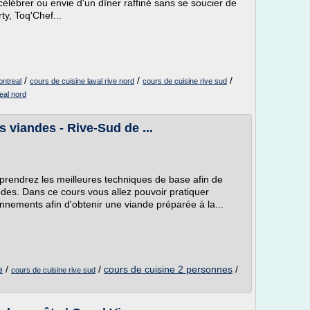
célébrer ou envie d'un dîner raffiné sans se soucier de
ty, Toq'Chef...
/
/
/
ontreal
cours de cuisine laval rive nord
cours de cuisine rive sud
eal nord
s viandes - Rive-Sud de ...
prendrez les meilleures techniques de base afin de
ndes. Dans ce cours vous allez pouvoir pratiquer
nnements afin d'obtenir une viande préparée à la...
e
/
/
cours de cuisine 2 personnes
/
cours de cuisine rive sud