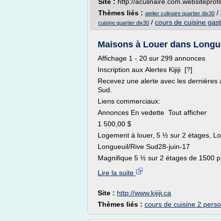
Site :
http://aculinaire.com.websiteprofi
Thèmes liés :
/
atelier culinaire quartier dix30
/
cours de cuisine gas
cuisine quartier dix30
Maisons à Louer dans Longueu
Affichage 1 - 20 sur 299 annonces
Inscription aux Alertes Kijiji [?]
Recevez une alerte avec les dernières
Sud.
Liens commerciaux:
Annonces En vedette Tout afficher
1 500,00 $
Logement à louer, 5 ½ sur 2 étages, Lo
Longueuil/Rive Sud28-juin-17
Magnifique 5 ½ sur 2 étages de 1500 pi2
Lire la suite
Site :
http://www.kijiji.ca
Thèmes liés :
cours de cuisine 2 pers