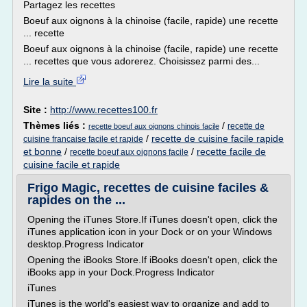
Partagez les recettes
Boeuf aux oignons à la chinoise (facile, rapide) une recette
... recette
Boeuf aux oignons à la chinoise (facile, rapide) une recette
... recettes que vous adorerez. Choisissez parmi des...
Lire la suite
Site :
http://www.recettes100.fr
Thèmes liés :
/
recette de
recette boeuf aux oignons chinois facile
/
recette de cuisine facile rapide
cuisine francaise facile et rapide
et bonne
/
/
recette facile de
recette boeuf aux oignons facile
cuisine facile et rapide
Frigo Magic, recettes de cuisine faciles &
rapides on the ...
Opening the iTunes Store.If iTunes doesn't open, click the
iTunes application icon in your Dock or on your Windows
desktop.Progress Indicator
Opening the iBooks Store.If iBooks doesn't open, click the
iBooks app in your Dock.Progress Indicator
iTunes
iTunes is the world's easiest way to organize and add to