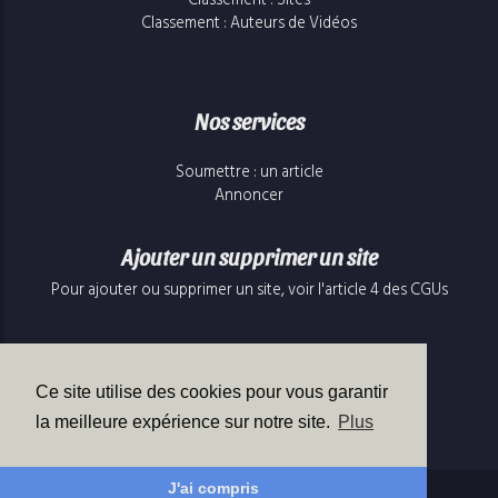
Classement : Sites
Classement : Auteurs de Vidéos
Nos services
Soumettre : un article
Annoncer
Ajouter un supprimer un site
Pour ajouter ou supprimer un site, voir l'article 4 des CGUs
Contact
Ce site utilise des cookies pour vous garantir
Contact à propos de cette page
la meilleure expérience sur notre site.
Plus
J'ai compris