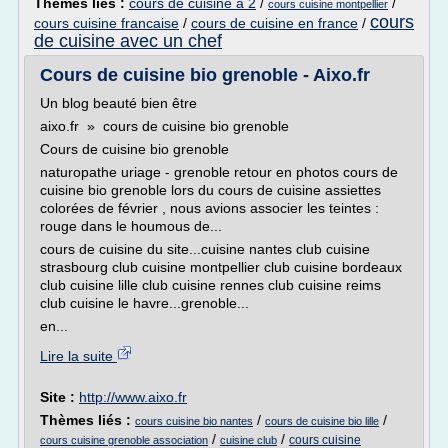
Thèmes liés :
cours de cuisine a 2
/
/
cours cuisine montpellier
cours
cours cuisine francaise
/
cours de cuisine en france
/
de cuisine avec un chef
Cours de cuisine bio grenoble - Aixo.fr
Un blog beauté bien être
aixo.fr » cours de cuisine bio grenoble
Cours de cuisine bio grenoble
naturopathe uriage - grenoble retour en photos cours de
cuisine bio grenoble lors du cours de cuisine assiettes
colorées de février , nous avions associer les teintes :
rouge dans le houmous de...
cours de cuisine du site...cuisine nantes club cuisine
strasbourg club cuisine montpellier club cuisine bordeaux
club cuisine lille club cuisine rennes club cuisine reims
club cuisine le havre...grenoble...
en...
Lire la suite
Site :
http://www.aixo.fr
Thèmes liés :
/
/
cours cuisine bio nantes
cours de cuisine bio lille
/
/
cours cuisine
cours cuisine grenoble association
cuisine club