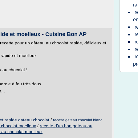
ra
r
en
r
pide et moelleux - Cuisine Bon AP
r
r
ecette pour un gâteau au chocolat rapide, délicieux et
r
 rapide et moelleux
r
pr
 au chocolat !
erole à feu très doux.
...
 et rapide gateau chocolat
/
recette gateau chocolat blanc
u chocolat moelleux
/
recette d'un bon gateau au
u au chocolat moelleux