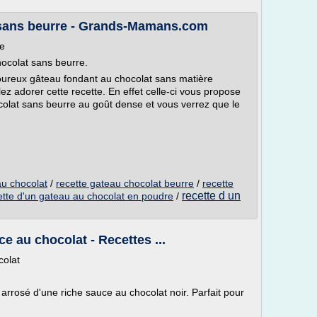
 sans beurre - Grands-Mamans.com
re
chocolat sans beurre.
oureux gâteau fondant au chocolat sans matière
ez adorer cette recette. En effet celle-ci vous propose
colat sans beurre au goût dense et vous verrez que le
m
au chocolat
/
recette gateau chocolat beurre
/
recette
recette d un
ette d'un gateau au chocolat en poudre
/
e au chocolat - Recettes ...
colat
rrosé d'une riche sauce au chocolat noir. Parfait pour