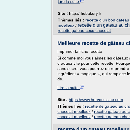
Lire la suite
Site :
http://liliebakery.fr
Thèmes liés :
recette d'un bon gateau
recette d un gateau au ch
moelleux
/
recette gateau coco chocolat
Meilleure recette de gâteau c
Imprimer la fiche recette
Si comme moi vous aimez les gâteaux au
craquez vite pour cette recette. Pourq
sans sucre, vous pourrez en reprendre 
ingrédient « magique », qui remplace l
de...
Lire la suite
Site :
https://www.hervecuisine.com
Thèmes liés :
recette de gateau au ch
chocolat moelleux
/
recette gateau au c
chocolat moelleux
/
recette gateau choc
recette d'un gateau moelleux