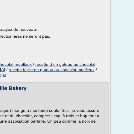
essayez de nouveau.
lectionnées ne seront pas...
chocolat moelleux
/
recette d un gateau au chocolat
lat
/
recette facile de gateau au chocolat moelleux
/
olat
ilie Bakery
resque) mangé à moi toute seule. Si si, je vous assure
he et du chocolat, comptez jusqu'à trois et hop tout a
une association parfaite. Un peu comme la noix de