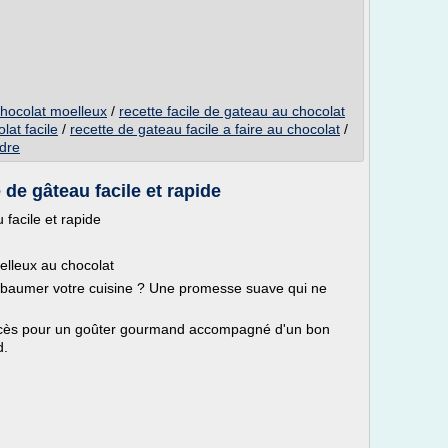
chocolat moelleux
/
recette facile de gateau au chocolat
lat facile
/
recette de gateau facile a faire au chocolat
/
udre
 de gâteau facile et rapide
 facile et rapide
elleux au chocolat
mbaumer votre cuisine ? Une promesse suave qui ne
uccès pour un goûter gourmand accompagné d'un bon
d.