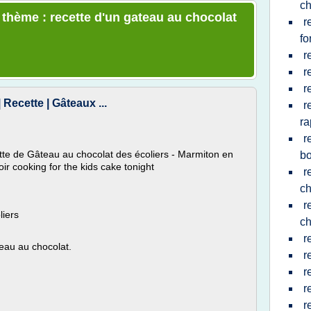
ch
e thème : recette d'un gateau au chocolat
r
fo
r
r
r
Recette | Gâteaux ...
r
ra
r
tte de Gâteau au chocolat des écoliers - Marmiton en
b
ir cooking for the kids cake tonight
r
ch
r
liers
ch
r
teau au chocolat.
r
r
r
r