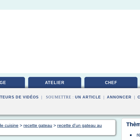
GE
ATELIER
CHEF
TEURS DE VIDÉOS
| SOUMETTRE :
UN ARTICLE
|
ANNONCER
|
Thèm
de cuisine
>
recette gateau
>
recette d'un gateau au
r