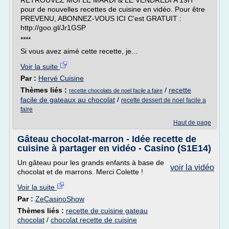
RETROUVEZ MOI LE MARDI & LE VENDREDI A 19H
pour de nouvelles recettes de cuisine en vidéo. Pour être
PREVENU, ABONNEZ-VOUS ICI C'est GRATUIT :
http://goo.gl/Jr1GSP
****
Si vous avez aimé cette recette, je...
Voir la suite
Par :
Hervé Cuisine
Thèmes liés :
/
recette
recette chocolats de noel facile a faire
facile de gateaux au chocolat
/
recette dessert de noel facile a
faire
Haut de page
Gâteau chocolat-marron - Idée recette de
cuisine à partager en vidéo - Casino (S1E14)
Un gâteau pour les grands enfants à base de
voir la vidéo
chocolat et de marrons. Merci Colette !
Voir la suite
Par :
ZeCasinoShow
Thèmes liés :
recette de cuisine gateau
chocolat
/
chocolat recette de cuisine