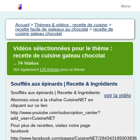
Menu
Accueil
>
Thèmes & vidéos : recette de cuisine
>
recette facile de gateaux au chocolat
>
recette de
cuisine gateau chocolat
Vidéos sélectionnées pour le thème :
recette de cuisine gateau chocolat
74 Vidéos
→
Voir également
135 Articles
pour ce thème
Soufflés aux épinards | Recette & Ingrédients
Soufflés aux épinards | Recette & Ingrédients
voir la vidéo
Abonnez-vous à la chaîne CuisineNET en
cliquant sur ce lien
http://www.youtube.com/subscription_center?
add_user=CuisineNET
Pour plus de recettes, visitez notre page
facebook
http://www.facebook.com/pages/CuisineNET/284343185003836