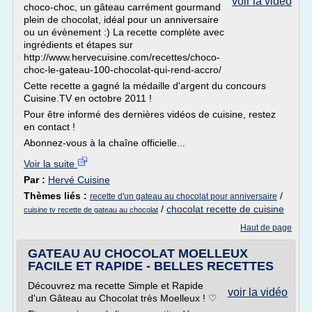
voir la vidéo
choco-choc, un gâteau carrément gourmand
plein de chocolat, idéal pour un anniversaire
ou un évènement :) La recette complète avec
ingrédients et étapes sur
http://www.hervecuisine.com/recettes/choco-
choc-le-gateau-100-chocolat-qui-rend-accro/
Cette recette a gagné la médaille d'argent du concours
Cuisine.TV en octobre 2011 !
Pour être informé des dernières vidéos de cuisine, restez
en contact !
Abonnez-vous à la chaîne officielle...
Voir la suite
Par :
Hervé Cuisine
Thèmes liés :
/
recette d'un gateau au chocolat pour anniversaire
/
chocolat recette de cuisine
cuisine tv recette de gateau au chocolat
Haut de page
GATEAU AU CHOCOLAT MOELLEUX
FACILE ET RAPIDE - BELLES RECETTES
Découvrez ma recette Simple et Rapide
voir la vidéo
d'un Gâteau au Chocolat très Moelleux ! ♡