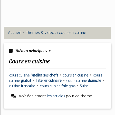
Accueil
Thèmes & vidéos : cours en cuisine
Thèmes principaux »
cours en cuisine
cours cuisine
l'atelier
des
chefs
•
cours en cuisine
•
cours
cuisine
gratuit
•
l
atelier culinaire
•
cours cuisine
domicile
•
cuisine
francaise
•
cours cuisine
foie gras
•
Suite ...
Voir également
les articles
pour ce thème