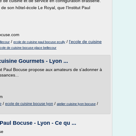
le de cuisine et de service en configuration brasserie.
 de son hôtel-école Le Royal, que l'Institut Paul
bocuse.com
/
/
l'ecole de cuisine
llecour
ecole de cuisine paul bocuse ecully
cole de cuisine bocuse place bellecour
 cuisine Gourmets - Lyon ...
itut Paul Bocuse propose aux amateurs de s'adonner à
ssances...
om
/
/
/
e
ecole de cuisine bocuse lyon
atelier cuisine lyon bocuse
 Paul Bocuse - Lyon - Ce qu ...
se