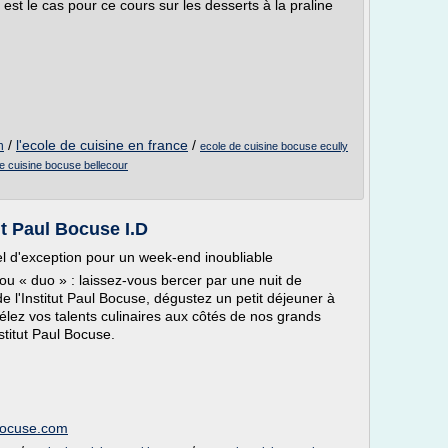
 est le cas pour ce cours sur les desserts à la praline
/
l'ecole de cuisine en france
/
n
ecole de cuisine bocuse ecully
e cuisine bocuse bellecour
ut Paul Bocuse I.D
l d'exception pour un week-end inoubliable
 » ou « duo » : laissez-vous bercer par une nuit de
de l'Institut Paul Bocuse, dégustez un petit déjeuner à
vélez vos talents culinaires aux côtés de nos grands
stitut Paul Bocuse.
lbocuse.com