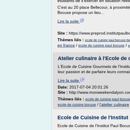
étudiants de s'exercer en situation réel
C'est au 20 place Bellecour, à proximité
Bocuse propose un lieu...
Lire la suite
Site :
https://www.preprod.institutpaul
Thèmes liés :
ecole de cuisine paul bocuse be
en france
/
/
ecole de cuisine paul bocuse
e
Atelier culinaire à l'Ecole de
L'Ecole de Cuisine Gourmets de l'Inst
leur passion et de parfaire leurs connai
Lire la suite
Date:
2017-07-04 20:01:26
Site :
http://www.monweekendalyon.c
Thèmes liés :
ecole de cuisine paul bocus
/
l'atelier culinaire
ecole de cuisine bocuse
Ecole de Cuisine de l'Institut
Ecole de Cuisine de l'Institut Paul Bocu