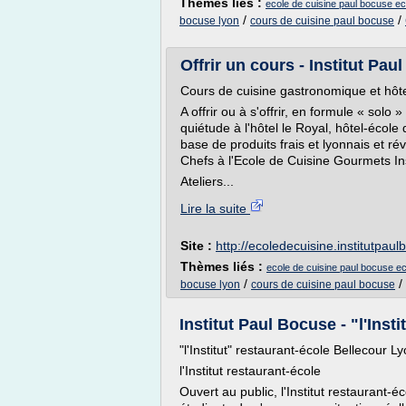
Thèmes liés :
ecole de cuisine paul bocuse ec
/
/
bocuse lyon
cours de cuisine paul bocuse
Offrir un cours - Institut Pau
Cours de cuisine gastronomique et hôte
A offrir ou à s'offrir, en formule « solo
quiétude à l'hôtel le Royal, hôtel-école
base de produits frais et lyonnais et ré
Chefs à l'Ecole de Cuisine Gourmets In
Ateliers...
Lire la suite
Site :
http://ecoledecuisine.institutpau
Thèmes liés :
ecole de cuisine paul bocuse ec
/
/
bocuse lyon
cours de cuisine paul bocuse
Institut Paul Bocuse - "l'Insti
"l'Institut" restaurant-école Bellecour 
l'Institut restaurant-école
Ouvert au public, l'Institut restaurant-é