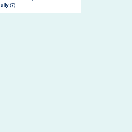
cully
(7)