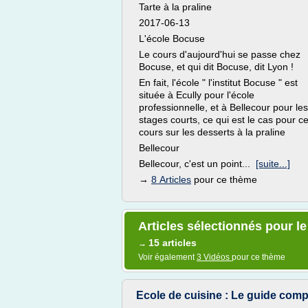
Tarte à la praline
2017-06-13
L'école Bocuse
Le cours d'aujourd'hui se passe chez
Bocuse, et qui dit Bocuse, dit Lyon !
En fait, l'école " l'institut Bocuse " est
située à Ecully pour l'école
professionnelle, et à Bellecour pour les
stages courts, ce qui est le cas pour c
cours sur les desserts à la praline
Bellecour
Bellecour, c'est un point...
[suite...]
→
8 Articles
pour ce thème
Articles sélectionnés pour l
15 articles
→
Voir également
3 Vidéos
pour ce thème
Ecole de cuisine : Le guide comp