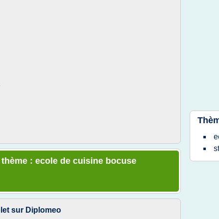
e
Thèm
e
s
e thème : ecole de cuisine bocuse
let sur Diplomeo