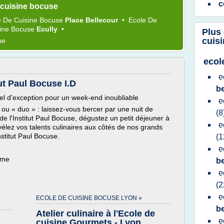
c
 cuisine bocuse
e
De
Cuisine Bocuse
Place Bellecour
•
Ecole
De
sine Bocuse
Ecully
•
Plus
cuis
me
ecol
e
ut Paul Bocuse I.D
b
el d'exception pour un week-end inoubliable
e
 » ou « duo » : laissez-vous bercer par une nuit de
(8
 de l'Institut Paul Bocuse, dégustez un petit déjeuner à
e
évélez vos talents culinaires aux côtés de nos grands
nstitut Paul Bocuse.
(1
e
ème
b
e
(2
e
ECOLE DE CUISINE BOCUSE LYON »
b
Atelier culinaire à l'Ecole de
e
cuisine Gourmets - Lyon ...