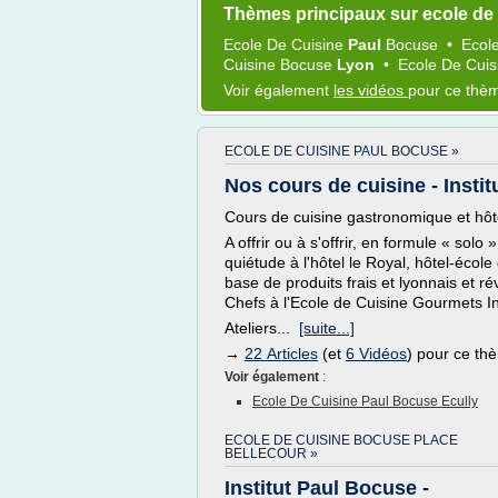
Thèmes principaux sur ecole de
Ecole
De
Cuisine
Paul
Bocuse
•
Ecol
Cuisine Bocuse
Lyon
•
Ecole
De
Cui
Voir également
les vidéos
pour ce thè
ECOLE DE CUISINE PAUL BOCUSE »
Nos cours de cuisine - Instit
Cours de cuisine gastronomique et hôt
A offrir ou à s'offrir, en formule « solo
quiétude à l'hôtel le Royal, hôtel-école
base de produits frais et lyonnais et r
Chefs à l'Ecole de Cuisine Gourmets I
Ateliers...
[suite...]
→
22 Articles
(et
6 Vidéos
) pour ce th
Voir également
:
Ecole De Cuisine Paul Bocuse Ecully
ECOLE DE CUISINE BOCUSE PLACE
BELLECOUR »
Institut Paul Bocuse -