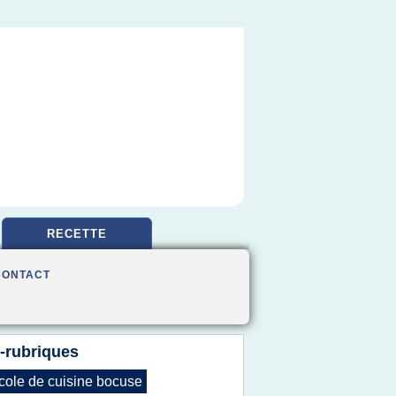
RECETTE
CONTACT
-rubriques
cole
de
cuisine bocuse