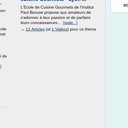
.
e
L'Ecole de Cuisine Gourmets de l'Institut
yon-
Paul Bocuse propose aux amateurs de
s'adonner à leur passion et de parfaire
leurs connaissances...
[suite...]
cole
→
12 Articles
(et
1 Vidéos
) pour ce thème
rmet
é de
]