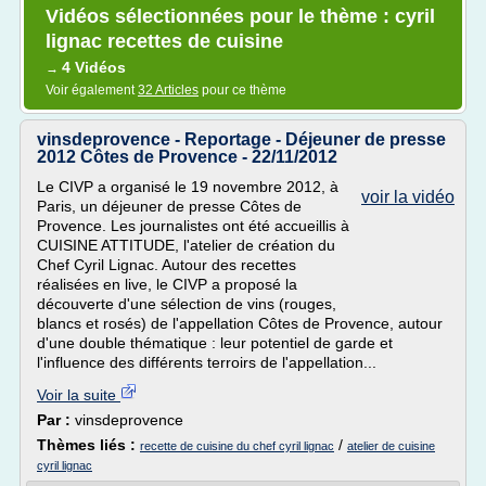
Vidéos sélectionnées pour le thème : cyril
lignac recettes de cuisine
4 Vidéos
→
Voir également
32 Articles
pour ce thème
vinsdeprovence - Reportage - Déjeuner de presse
2012 Côtes de Provence - 22/11/2012
Le CIVP a organisé le 19 novembre 2012, à
voir la vidéo
Paris, un déjeuner de presse Côtes de
Provence. Les journalistes ont été accueillis à
CUISINE ATTITUDE, l'atelier de création du
Chef Cyril Lignac. Autour des recettes
réalisées en live, le CIVP a proposé la
découverte d'une sélection de vins (rouges,
blancs et rosés) de l'appellation Côtes de Provence, autour
d'une double thématique : leur potentiel de garde et
l'influence des différents terroirs de l'appellation...
Voir la suite
Par :
vinsdeprovence
Thèmes liés :
/
recette de cuisine du chef cyril lignac
atelier de cuisine
cyril lignac