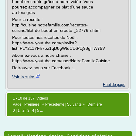
boeuf en croûte grâce à notre vidéo. Vous
pourrez accompagner ce plat d'une sauce
au foie gras.
Pour la recette :
http://cuisine.notrefamille.com/recettes-
cuisine/filet-de-boeuf-en-croute-_32776-r.html
Pour toutes nos recettes de Noël :
https://www.youtube.com/playlist?
list=PLY211YFh7oz1qD8gWtuCDtPEj98gHW75V
Abonnez-vous à notre chaine :
https://www.youtube.com/user/NotreFamilleCuisine
Retrouvez-nous sur Facebook :...
Voir la suite
Haut de page
1 - 10 de 157 Vidéos
Page : Première | < Précédente |
Suivante
> |
Dernière
0
|
1
|
2
|
3
|
4
|
5
...