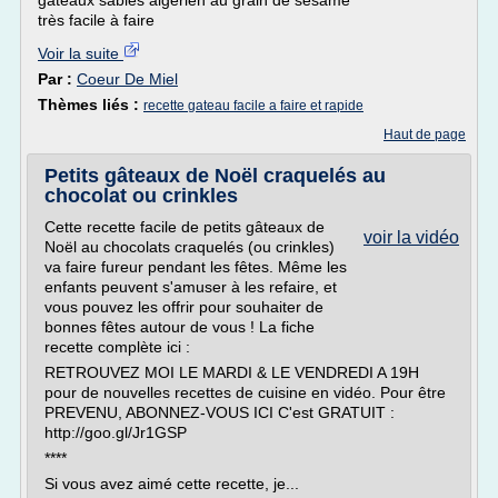
gâteaux sablés algérien au grain de sésame
très facile à faire
Voir la suite
Par :
Coeur De Miel
Thèmes liés :
recette gateau facile a faire et rapide
Haut de page
Petits gâteaux de Noël craquelés au
chocolat ou crinkles
Cette recette facile de petits gâteaux de
voir la vidéo
Noël au chocolats craquelés (ou crinkles)
va faire fureur pendant les fêtes. Même les
enfants peuvent s'amuser à les refaire, et
vous pouvez les offrir pour souhaiter de
bonnes fêtes autour de vous ! La fiche
recette complète ici :
RETROUVEZ MOI LE MARDI & LE VENDREDI A 19H
pour de nouvelles recettes de cuisine en vidéo. Pour être
PREVENU, ABONNEZ-VOUS ICI C'est GRATUIT :
http://goo.gl/Jr1GSP
****
Si vous avez aimé cette recette, je...