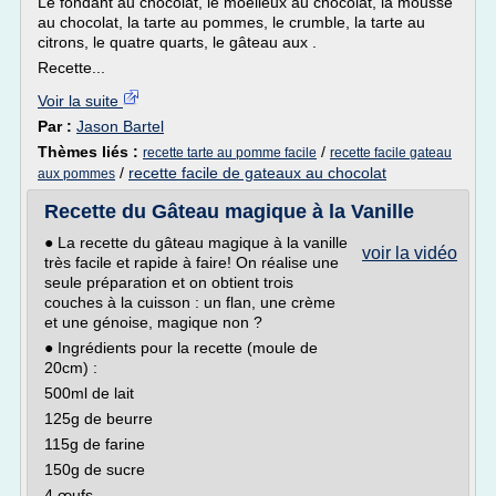
Le fondant au chocolat, le moelleux au chocolat, la mousse
au chocolat, la tarte au pommes, le crumble, la tarte au
citrons, le quatre quarts, le gâteau aux .
Recette...
Voir la suite
Par :
Jason Bartel
Thèmes liés :
/
recette tarte au pomme facile
recette facile gateau
/
recette facile de gateaux au chocolat
aux pommes
Recette du Gâteau magique à la Vanille
● La recette du gâteau magique à la vanille
voir la vidéo
très facile et rapide à faire! On réalise une
seule préparation et on obtient trois
couches à la cuisson : un flan, une crème
et une génoise, magique non ?
● Ingrédients pour la recette (moule de
20cm) :
500ml de lait
125g de beurre
115g de farine
150g de sucre
4 œufs