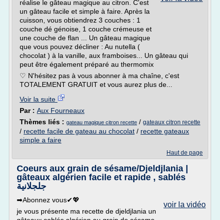
réalise le gâteau magique au citron. C'est
un gâteau facile et simple à faire. Après la
cuisson, vous obtiendrez 3 couches : 1
couche dé génoise, 1 couche crémeuse et
une couche de flan ... Un gâteau magique
que vous pouvez décliner : Au nutella (
chocolat ) à la vanille, aux framboises... Un gâteau qui
peut être également préparé au thermomix
♡ N'hésitez pas à vous abonner à ma chaîne, c'est
TOTALEMENT GRATUIT et vous aurez plus de...
Voir la suite
Par :
Aux Fourneaux
Thèmes liés :
/
gateaux citron recette
gateau magique citron recette
/
recette facile de gateau au chocolat
/
recette gateaux
simple a faire
Haut de page
Coeurs aux grain de sésame/Djeldjlania |
gâteaux algérien facile et rapide , sablés
جلجلانية
➡Abonnez vous✔💖
voir la vidéo
je vous présente ma recette de djeldjlania un