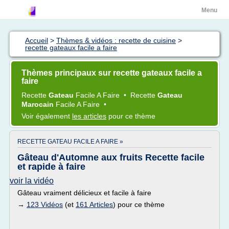
Menu
Accueil
>
Thèmes & vidéos : recette de cuisine
>
recette gateaux facile a faire
Thèmes principaux sur recette gateaux facile a
faire
Recette
Gateau
Facile
A
Faire
•
Recette
Gateau
Marocain
Facile
A
Faire
•
Voir également
les articles
pour ce thème
RECETTE GATEAU FACILE A FAIRE »
Gâteau d'Automne aux fruits Recette facile
et rapide à faire
voir la vidéo
Gâteau vraiment délicieux et facile à faire
→
123 Vidéos
(et
161 Articles
) pour ce thème