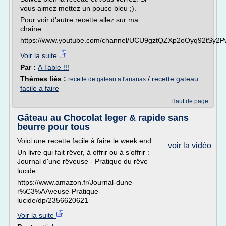
vous aimez mettez un pouce bleu ;).
Pour voir d'autre recette allez sur ma
chaine :
https://www.youtube.com/channel/UCU9gztQZXp2oOyq92tSy2P
Voir la suite
Par :
A Table !!!
Thèmes liés :
/
recette gateau
recette de gateau a l'ananas
facile a faire
Haut de page
Gâteau au Chocolat leger & rapide sans
beurre pour tous
Voici une recette facile à faire le week end
voir la vidéo
Un livre qui fait rêver, à offrir ou à s’offrir :
Journal d'une rêveuse - Pratique du rêve
lucide
https://www.amazon.fr/Journal-dune-
r%C3%AAveuse-Pratique-
lucide/dp/2356620621
Voir la suite