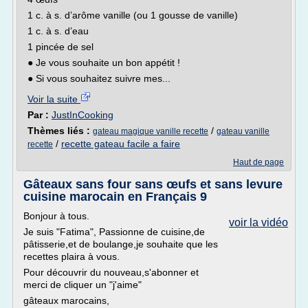
1 c. à s. d’arôme vanille (ou 1 gousse de vanille)
1 c. à s. d’eau
1 pincée de sel
● Je vous souhaite un bon appétit !
● Si vous souhaitez suivre mes...
Voir la suite
Par :
JustInCooking
Thèmes liés :
/
gateau magique vanille recette
gateau vanille
/
recette gateau facile a faire
recette
Haut de page
Gâteaux sans four sans œufs et sans levure
cuisine marocain en Français 9
Bonjour à tous.
voir la vidéo
Je suis "Fatima", Passionne de cuisine,de
pâtisserie,et de boulange,je souhaite que les
recettes plaira à vous.
Pour découvrir du nouveau,s'abonner et
merci de cliquer un "j'aime"
gâteaux marocains,