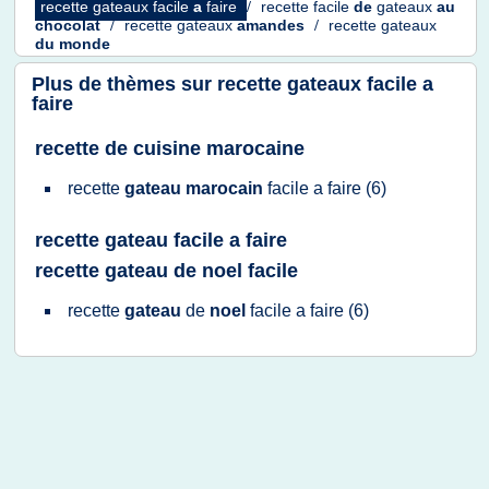
recette gateaux facile
a
faire
/
recette facile
de
gateaux
au
chocolat
/
recette gateaux
amandes
/
recette gateaux
du
monde
Plus de thèmes sur
recette gateaux facile a
faire
recette de cuisine marocaine
recette
gateau marocain
facile
a
faire
(6)
recette gateau facile a faire
recette gateau de noel facile
recette
gateau
de
noel
facile
a
faire
(6)