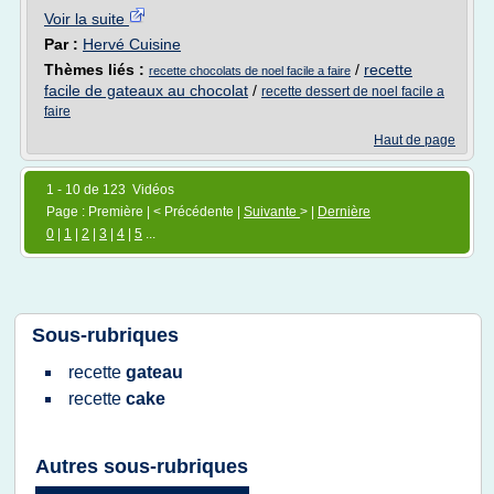
Voir la suite
Par :
Hervé Cuisine
Thèmes liés :
/
recette
recette chocolats de noel facile a faire
facile de gateaux au chocolat
/
recette dessert de noel facile a
faire
Haut de page
1 - 10 de 123 Vidéos
Page : Première | < Précédente |
Suivante
> |
Dernière
0
|
1
|
2
|
3
|
4
|
5
...
Sous-rubriques
recette
gateau
recette
cake
Autres sous-rubriques