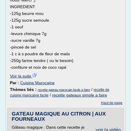
nous! Merci :)
INGREDIENT:
-125g beurre mou
-125g sucre semoule
-1 oeuf
-levure chimique 7g
-sucre vanille 7g
-pinceé de sel
-1 c à s poudre de fleur de maiis
-250g farine tendre ( ou le besoin)
-confiture et noix de coco rapé
Voir la suite
Par :
Cuisine Marocaine
Thèmes liés :
/
recette de
recette gateau marocain facile a faire
/
recette gateaux simple a faire
cuisine marocaine facile
Haut de page
GATEAU MAGIQUE AU CITRON | AUX
FOURNEAUX
Gâteau magique : Dans cette recette je
voir la vidéo