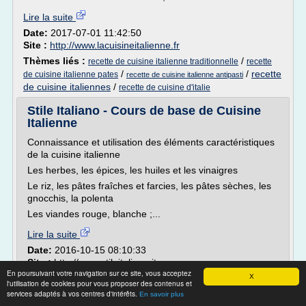
Lire la suite
Date:
2017-07-01 11:42:50
Site :
http://www.lacuisineitalienne.fr
Thèmes liés :
/
recette de cuisine italienne traditionnelle
recette
/
/
recette
de cuisine italienne pates
recette de cuisine italienne antipasti
de cuisine italiennes
/
recette de cuisine d'italie
Stile Italiano - Cours de base de Cuisine
Italienne
Connaissance et utilisation des éléments caractéristiques
de la cuisine italienne
Les herbes, les épices, les huiles et les vinaigres
Le riz, les pâtes fraîches et farcies, les pâtes sèches, les
gnocchis, la polenta
Les viandes rouge, blanche ;...
Lire la suite
Date:
2016-10-15 08:10:33
Site :
http://www.stileitaliano.it
En poursuivant votre navigation sur ce site, vous acceptez
Thèmes liés :
/
cours de cuisine
X
cours de cuisine italienne
l'utilisation de cookies pour vous proposer des contenus et
de base
services adaptés à vos centres d'intérêts.
En savoir plus