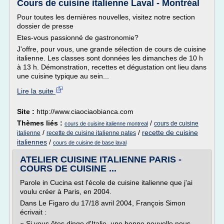
Cours de cuisine italienne Laval - Montréal
Pour toutes les dernières nouvelles, visitez notre section
dossier de presse
Etes-vous passionné de gastronomie?
J'offre, pour vous, une grande sélection de cours de cuisine
italienne. Les classes sont données les dimanches de 10 h
à 13 h. Démonstration, recettes et dégustation ont lieu dans
une cuisine typique au sein...
Lire la suite
Site :
http://www.ciaociaobianca.com
Thèmes liés :
/
cours de cuisine
cours de cuisine italienne montreal
/
/
recette de cuisine
italienne
recette de cuisine italienne pates
italiennes
/
cours de cuisine de base laval
ATELIER CUISINE ITALIENNE PARIS -
COURS DE CUISINE ...
Parole in Cucina est l'école de cuisine italienne que j'ai
voulu créer à Paris, en 2004.
Dans Le Figaro du 17/18 avril 2004, François Simon
écrivait :
« Si vous êtes dingo d'Italie, une bonne nouvelle nous