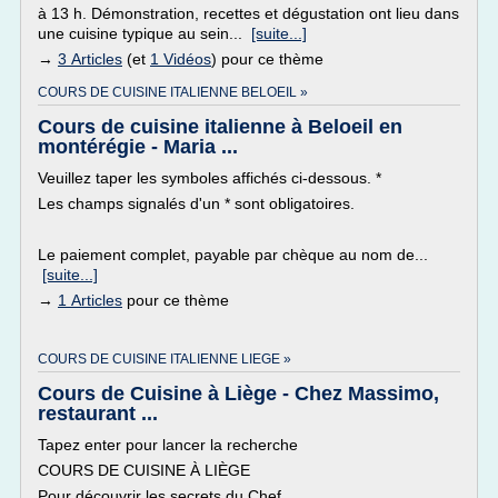
à 13 h. Démonstration, recettes et dégustation ont lieu dans
une cuisine typique au sein...
[suite...]
→
3 Articles
(et
1 Vidéos
) pour ce thème
COURS DE CUISINE ITALIENNE BELOEIL »
Cours de cuisine italienne à Beloeil en
montérégie - Maria ...
Veuillez taper les symboles affichés ci-dessous. *
Les champs signalés d'un * sont obligatoires.
Le paiement complet, payable par chèque au nom de...
[suite...]
→
1 Articles
pour ce thème
COURS DE CUISINE ITALIENNE LIEGE »
Cours de Cuisine à Liège - Chez Massimo,
restaurant ...
Tapez enter pour lancer la recherche
COURS DE CUISINE À LIÈGE
Pour découvrir les secrets du Chef,