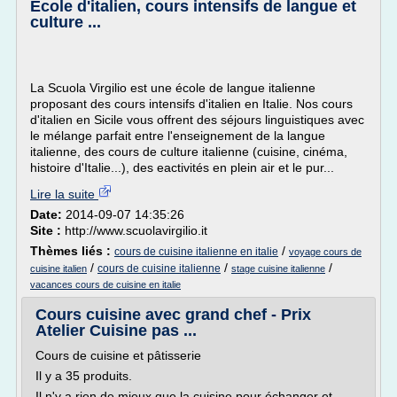
Ecole d'italien, cours intensifs de langue et
culture ...
La Scuola Virgilio est une école de langue italienne
proposant des cours intensifs d'italien en Italie. Nos cours
d'italien en Sicile vous offrent des séjours linguistiques avec
le mélange parfait entre l'enseignement de la langue
italienne, des cours de culture italienne (cuisine, cinéma,
histoire d'Italie...), des eactivités en plein air et le pur...
Lire la suite
Date:
2014-09-07 14:35:26
Site :
http://www.scuolavirgilio.it
Thèmes liés :
/
cours de cuisine italienne en italie
voyage cours de
/
/
/
cours de cuisine italienne
cuisine italien
stage cuisine italienne
vacances cours de cuisine en italie
Cours cuisine avec grand chef - Prix
Atelier Cuisine pas ...
Cours de cuisine et pâtisserie
Il y a 35 produits.
Il n'y a rien de mieux que la cuisine pour échanger et