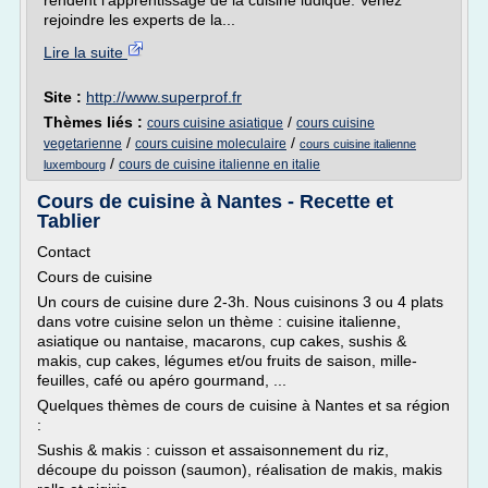
rendent l'apprentissage de la cuisine ludique. Venez
rejoindre les experts de la...
Lire la suite
Site :
http://www.superprof.fr
Thèmes liés :
/
cours cuisine asiatique
cours cuisine
/
/
vegetarienne
cours cuisine moleculaire
cours cuisine italienne
/
cours de cuisine italienne en italie
luxembourg
Cours de cuisine à Nantes - Recette et
Tablier
Contact
Cours de cuisine
Un cours de cuisine dure 2-3h. Nous cuisinons 3 ou 4 plats
dans votre cuisine selon un thème : cuisine italienne,
asiatique ou nantaise, macarons, cup cakes, sushis &
makis, cup cakes, légumes et/ou fruits de saison, mille-
feuilles, café ou apéro gourmand, ...
Quelques thèmes de cours de cuisine à Nantes et sa région
:
Sushis & makis : cuisson et assaisonnement du riz,
découpe du poisson (saumon), réalisation de makis, makis