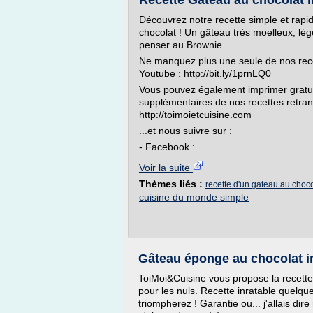
Recette Gâteau au chocolat 
Découvrez notre recette simple et rapi
chocolat ! Un gâteau très moelleux, lé
penser au Brownie.
Ne manquez plus une seule de nos rec
Youtube : http://bit.ly/1prnLQ0
Vous pouvez également imprimer gratui
supplémentaires de nos recettes retrans
http://toimoietcuisine.com
...et nous suivre sur :
- Facebook :...
Voir la suite
Thèmes liés :
recette d'un gateau au choc
cuisine du monde simple
Gâteau éponge au chocolat i
ToiMoi&Cuisine vous propose la recette
pour les nuls. Recette inratable quelqu
triompherez ! Garantie ou... j'allais di