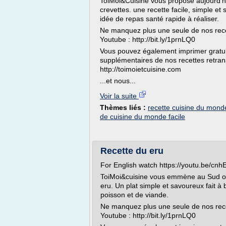
ToiMoi&Cuisine vous propose aujourd'hu
crevettes. une recette facile, simple et
idée de repas santé rapide à réaliser.
Ne manquez plus une seule de nos rece
Youtube : http://bit.ly/1prnLQ0
Vous pouvez également imprimer gratuit
supplémentaires de nos recettes retrans
http://toimoietcuisine.com
...et nous...
Voir la suite
Thèmes liés :
recette cuisine du mond
de cuisine du monde facile
Recette du eru
For English watch https://youtu.be/cnh
ToiMoi&cuisine vous emmène au Sud ou
eru. Un plat simple et savoureux fait à
poisson et de viande.
Ne manquez plus une seule de nos rec
Youtube : http://bit.ly/1prnLQ0