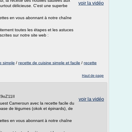
i, la recette des nouilles sautées aux
voir la vidéo
 surtout délicieuse. C'est une superbe
ttes en vous abonnant à notre chaîne
ement toutes les étapes et les astuces
crites sur notre site web :
e simple
/
recette de cuisine simple et facile
/
recette
Haut de page
E9oZ11II
voir la vidéo
est Cameroun avec la recette facile du
 base de légumes (okok et épinards), de
ettes en vous abonnant à notre chaîne