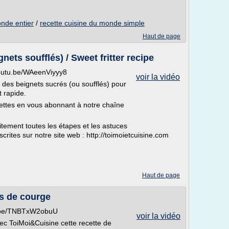
onde entier
/
recette cuisine du monde simple
Haut de page
nets soufflés) / Sweet fritter recipe
youtu.be/WAeenViyyy8
voir la vidéo
 des beignets sucrés (ou soufflés) pour
 rapide.
ttes en vous abonnant à notre chaîne
ement toutes les étapes et les astuces
rites sur notre site web : http://toimoietcuisine.com
Haut de page
es de courge
tu.be/TNBTxW2obuU
voir la vidéo
 ToiMoi&Cuisine cette recette de