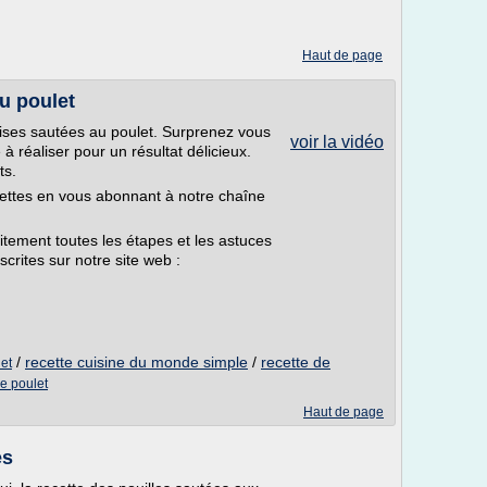
Haut de page
u poulet
oises sautées au poulet. Surprenez vous
voir la vidéo
 à réaliser pour un résultat délicieux.
ts.
ettes en vous abonnant à notre chaîne
tement toutes les étapes et les astuces
crites sur notre site web :
/
recette cuisine du monde simple
/
recette de
let
ne poulet
Haut de page
es