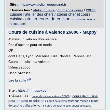
Site :
http://www.atelier-gourmand.fr
cours
Thèmes liés :
atelier cuisine gourmande cours
/
cuisine l'atelier des chefs
atelier chef et cours
/
atelier cours de cuisine
cuisine
/
/
cours de cuisine
rennes chef
Cours de cuisine à valence 26000 - Mappy
J'utilise un vélo en libre-service
Pas d'options pour ce mode
OK
dont Paris, Lyon, Marseille, Lille, Nantes, Rennes, etc.
Cours de cuisine à valence
Valence26000
Découvrez les...
Lire la suite
Site :
https://fr.mappy.com
Thèmes liés :
/
cours de cuisine
cours de cuisine valence 26000
pour enfants et adultes
/
/
cours
cours de cuisine patisserie rennes
/
de cuisine patisserie lyon
cours de cuisine pour adolescent paris