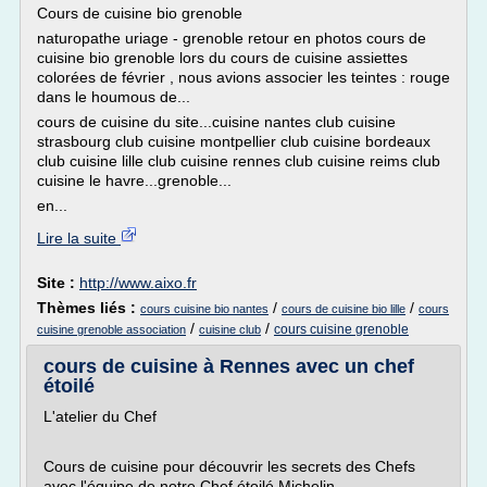
Cours de cuisine bio grenoble
naturopathe uriage - grenoble retour en photos cours de
cuisine bio grenoble lors du cours de cuisine assiettes
colorées de février , nous avions associer les teintes : rouge
dans le houmous de...
cours de cuisine du site...cuisine nantes club cuisine
strasbourg club cuisine montpellier club cuisine bordeaux
club cuisine lille club cuisine rennes club cuisine reims club
cuisine le havre...grenoble...
en...
Lire la suite
Site :
http://www.aixo.fr
Thèmes liés :
/
/
cours cuisine bio nantes
cours de cuisine bio lille
cours
/
/
cours cuisine grenoble
cuisine grenoble association
cuisine club
cours de cuisine à Rennes avec un chef
étoilé
L'atelier du Chef
Cours de cuisine pour découvrir les secrets des Chefs
avec l'équipe de notre Chef étoilé Michelin.