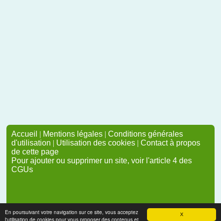
Accueil
|
Mentions légales
|
Conditions générales
d'utilisation
|
Utilisation des cookies
|
Contact à propos
de cette page
Pour ajouter ou supprimer un site, voir l'article 4 des
CGUs
En poursuivant votre navigation sur ce site, vous acceptez
X
l'utilisation de cookies pour vous proposer des contenus et