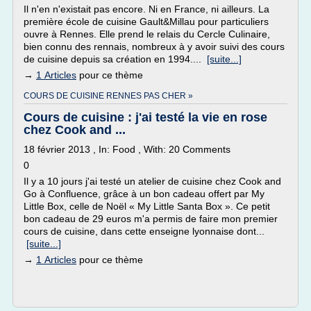
Il n'en n'existait pas encore. Ni en France, ni ailleurs. La
première école de cuisine Gault&Millau pour particuliers
ouvre à Rennes. Elle prend le relais du Cercle Culinaire,
bien connu des rennais, nombreux à y avoir suivi des cours
de cuisine depuis sa création en 1994....
[suite...]
→
1 Articles
pour ce thème
COURS DE CUISINE RENNES PAS CHER »
Cours de cuisine : j'ai testé la vie en rose
chez Cook and ...
18 février 2013 , In: Food , With: 20 Comments
0
Il y a 10 jours j'ai testé un atelier de cuisine chez Cook and
Go à Confluence, grâce à un bon cadeau offert par My
Little Box, celle de Noël « My Little Santa Box ». Ce petit
bon cadeau de 29 euros m'a permis de faire mon premier
cours de cuisine, dans cette enseigne lyonnaise dont...
[suite...]
→
1 Articles
pour ce thème