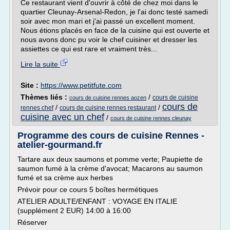
Ce restaurant vient d'ouvrir à côté de chez moi dans le
quartier Cleunay-Arsenal-Redon, je l'ai donc testé samedi
soir avec mon mari et j'ai passé un excellent moment.
Nous étions placés en face de la cuisine qui est ouverte et
nous avons donc pu voir le chef cuisiner et dresser les
assiettes ce qui est rare et vraiment très...
Lire la suite
Site :
https://www.petitfute.com
Thèmes liés :
/
cours de cuisine
cours de cuisine rennes aozen
cours de
/
/
rennes chef
cours de cuisine rennes restaurant
cuisine avec un chef
/
cours de cuisine rennes cleunay
Programme des cours de cuisine Rennes -
atelier-gourmand.fr
Tartare aux deux saumons et pomme verte; Paupiette de
saumon fumé à la crème d'avocat; Macarons au saumon
fumé et sa crème aux herbes
Prévoir pour ce cours 5 boîtes hermétiques
ATELIER ADULTE/ENFANT : VOYAGE EN ITALIE
(supplément 2 EUR) 14:00 à 16:00
Réserver