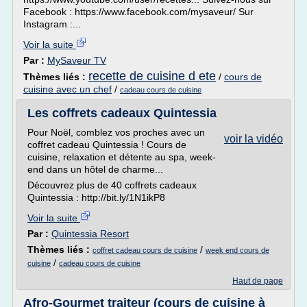
Facebook : https://www.facebook.com/mysaveur/ Sur
Instagram :...
Voir la suite
Par :
MySaveur TV
recette de cuisine d ete
Thèmes liés :
/
cours de
cuisine avec un chef
/
cadeau cours de cuisine
Les coffrets cadeaux Quintessia
Pour Noël, comblez vos proches avec un
voir la vidéo
coffret cadeau Quintessia ! Cours de
cuisine, relaxation et détente au spa, week-
end dans un hôtel de charme...
Découvrez plus de 40 coffrets cadeaux
Quintessia : http://bit.ly/1N1ikP8
Voir la suite
Par :
Quintessia Resort
Thèmes liés :
/
coffret cadeau cours de cuisine
week end cours de
/
cuisine
cadeau cours de cuisine
Haut de page
Afro-Gourmet traiteur (cours de cuisine à