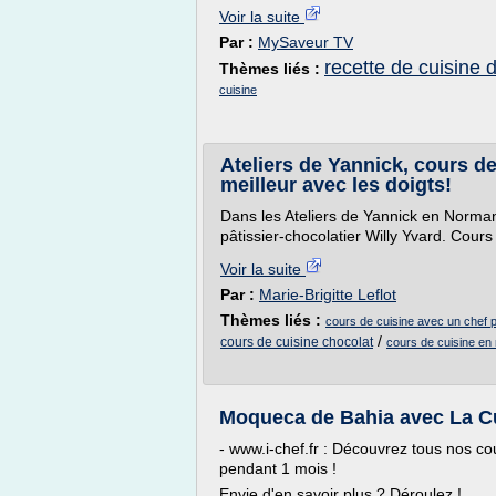
Voir la suite
Par :
MySaveur TV
recette de cuisine d
Thèmes liés :
cuisine
Ateliers de Yannick, cours de
meilleur avec les doigts!
Dans les Ateliers de Yannick en Norma
pâtissier-chocolatier Willy Yvard. Cours 
Voir la suite
Par :
Marie-Brigitte Leflot
Thèmes liés :
cours de cuisine avec un chef p
/
cours de cuisine chocolat
cours de cuisine en
Moqueca de Bahia avec La C
- www.i-chef.fr : Découvrez tous nos co
pendant 1 mois !
Envie d'en savoir plus ? Déroulez !