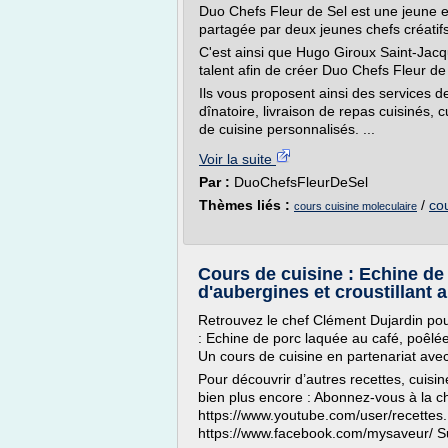
Duo Chefs Fleur de Sel est une jeune
partagée par deux jeunes chefs créatif
C'est ainsi que Hugo Giroux Saint-Jacq
talent afin de créer Duo Chefs Fleur de
Ils vous proposent ainsi des services de 
dînatoire, livraison de repas cuisinés,
de cuisine personnalisés. ...
Voir la suite
Par :
DuoChefsFleurDeSel
Thèmes liés :
/
co
cours cuisine moleculaire
Cours de cuisine : Echine de
d'aubergines et croustillant 
Retrouvez le chef Clément Dujardin pou
: Echine de porc laquée au café, poêlée
Un cours de cuisine en partenariat avec
Pour découvrir d’autres recettes, cuis
bien plus encore : Abonnez-vous à la c
https://www.youtube.com/user/recettes.
https://www.facebook.com/mysaveur/ Su