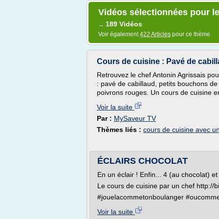
Vidéos sélectionnées pour le
189 Vidéos
→
Voir également
422 Articles
pour ce thème
Cours de cuisine : Pavé de cabi
Retrouvez le chef Antonin Agrissais pou
: pavé de cabillaud, petits bouchons 
poivrons rouges. Un cours de cuisine e
Voir la suite
Par :
MySaveur TV
Thèmes liés :
cours de cuisine avec u
ÉCLAIRS CHOCOLAT
En un éclair ! Enfin... 4 (au chocolat) 
Le cours de cuisine par un chef http://
#jouelacommetonboulanger #oucommeu
Voir la suite