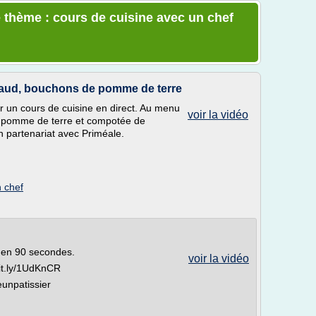
 thème : cours de cuisine avec un chef
llaud, bouchons de pomme de terre
r un cours de cuisine en direct. Au menu
voir la vidéo
de pomme de terre et compotée de
n partenariat avec Priméale.
n chef
et en 90 secondes.
voir la vidéo
bit.ly/1UdKnCR
npatissier