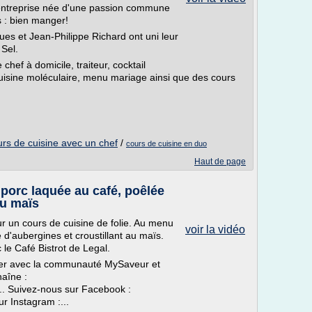
 entreprise née d'une passion commune
s : bien manger!
ues et Jean-Philippe Richard ont uni leur
 Sel.
chef à domicile, traiteur, cocktail
 cuisine moléculaire, menu mariage ainsi que des cours
urs de cuisine avec un chef
/
cours de cuisine en duo
Haut de page
 porc laquée au café, poêlée
au maïs
r un cours de cuisine de folie. Au menu
voir la vidéo
 d'aubergines et croustillant au maïs.
 le Café Bistrot de Legal.
iner avec la communauté MySaveur et
haîne :
.. Suivez-nous sur Facebook :
r Instagram :...