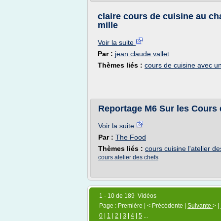
claire cours de cuisine au ch
mille
Voir la suite
Par :
jean claude vallet
Thèmes liés :
cours de cuisine avec u
Reportage M6 Sur les Cours d
Voir la suite
Par :
The Food
Thèmes liés :
cours cuisine l'atelier d
cours atelier des chefs
1 - 10 de 189 Vidéos
Page : Première | < Précédente |
Suivante
> |
0
|
1
|
2
|
3
|
4
|
5
...