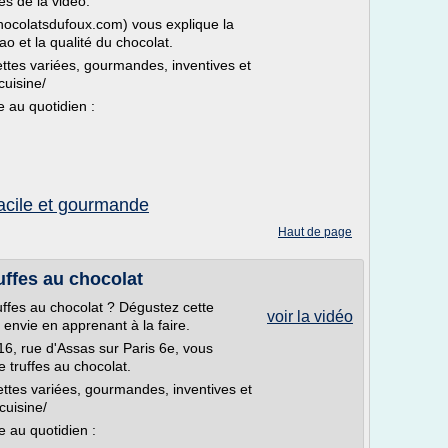
es de la vidéo.
hocolatsdufoux.com) vous explique la
o et la qualité du chocolat.
ettes variées, gourmandes, inventives et
cuisine/
e au quotidien :
facile et gourmande
Haut de page
uffes au chocolat
ffes au chocolat ? Dégustez cette
voir la vidéo
envie en apprenant à la faire.
6, rue d'Assas sur Paris 6e, vous
 truffes au chocolat.
ettes variées, gourmandes, inventives et
cuisine/
e au quotidien :