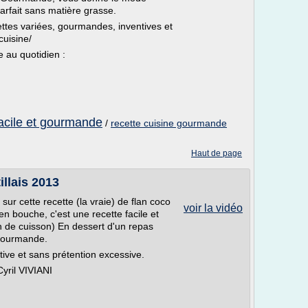
parfait sans matière grasse.
ettes variées, gourmandes, inventives et
cuisine/
e au quotidien :
facile et gourmande
/
recette cuisine gourmande
Haut de page
illais 2013
r cette recette (la vraie) de flan coco
voir la vidéo
en bouche, c'est une recette facile et
h de cuisson) En dessert d'un repas
 gourmande.
éative et sans prétention excessive.
Cyril VIVIANI