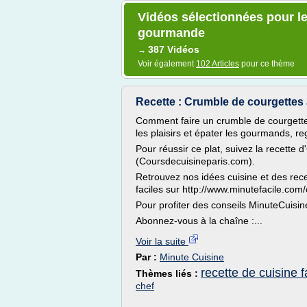
Vidéos sélectionnées pour le 
gourmande
387 Vidéos
→
Voir également
102 Articles
pour ce thème
Recette : Crumble de courgettes
Comment faire un crumble de courgette
les plaisirs et épater les gourmands, re
Pour réussir ce plat, suivez la recette 
(Coursdecuisineparis.com).
Retrouvez nos idées cuisine et des rec
faciles sur http://www.minutefacile.com/
Pour profiter des conseils MinuteCuisin
Abonnez-vous à la chaîne :...
Voir la suite
Par :
Minute Cuisine
recette de cuisine 
Thèmes liés :
chef