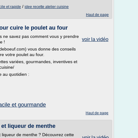
/
cile et rapide
idee recette atelier cuisine
Haut de page
ur cuire le poulet au four
us ne savez pas comment vous y prendre
voir la vidéo
e !
redeboeuf.com) vous donne des conseils
re votre poulet au four.
ettes variées, gourmandes, inventives et
cuisine/
e au quotidien :
facile et gourmande
Haut de page
 et liqueur de menthe
t liqueur de menthe ? Découvrez cette
voir la vidéo