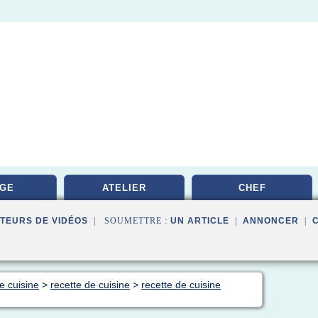
GE
ATELIER
CHEF
TEURS DE VIDÉOS
| SOUMETTRE :
UN ARTICLE
|
ANNONCER
|
e cuisine
>
recette de cuisine
>
recette de cuisine