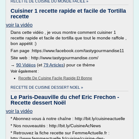
RECETTE DE CUISINE DU MONDE FACILE »
Cuisiner 1 recette rapide et facile de Tortilla
recette
voir la vidéo
Dans cette vidéo , je vous montre comment cuisiner 1
recette rapide et facile de tortilla que tout le monde raffole ,
bon appétit :)
Fan page :https://www.facebook.com/tastygourmandise11
Site web : http://www.tastygourmandise.com/
→
90 Vidéos
(et
79 Articles
) pour ce thème
Voir également
:
Recette De Cuisine Facile Rapide Et Bonne
RECETTE DE CUISINE DESSERT NOEL »
Le Paris-Deauville du chef Eric Frechon -
Recette dessert Noël
voir la vidéo
* Abonnez-vous à notre chaîne : http://bit.ly/cuisineactuelle
* Nos nouveautés : http://bit.ly/CuisineAcNews
* Retrouvez la fiche recette sur FemmeActuelle.fr :
http://www.femmeactuelle.fr/cuisine/cuisine-des-