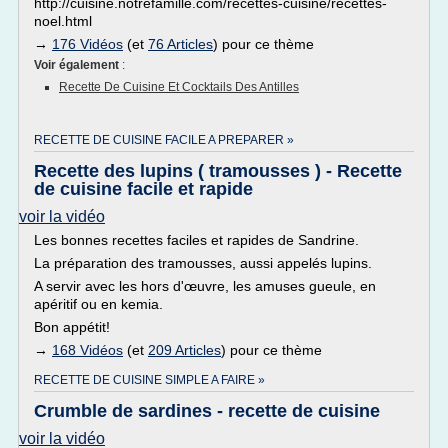
http://cuisine.notrefamille.com/recettes-cuisine/recettes-
noel.html
→
176 Vidéos
(et
76 Articles
) pour ce thème
Voir également
:
Recette De Cuisine Et Cocktails Des Antilles
RECETTE DE CUISINE FACILE A PREPARER »
Recette des lupins ( tramousses ) - Recette
de cuisine facile et rapide
voir la vidéo
Les bonnes recettes faciles et rapides de Sandrine.
La préparation des tramousses, aussi appelés lupins.
A servir avec les hors d'œuvre, les amuses gueule, en
apéritif ou en kemia.
Bon appétit!
→
168 Vidéos
(et
209 Articles
) pour ce thème
RECETTE DE CUISINE SIMPLE A FAIRE »
Crumble de sardines - recette de cuisine
voir la vidéo