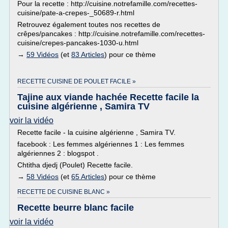
Pour la recette : http://cuisine.notrefamille.com/recettes-
cuisine/pate-a-crepes-_50689-r.html
Retrouvez également toutes nos recettes de
crêpes/pancakes : http://cuisine.notrefamille.com/recettes-
cuisine/crepes-pancakes-1030-u.html
→
59 Vidéos
(et
83 Articles
) pour ce thème
RECETTE CUISINE DE POULET FACILE »
Tajine aux viande hachée Recette facile la
cuisine algérienne , Samira TV
voir la vidéo
Recette facile - la cuisine algérienne , Samira TV.
facebook : Les femmes algériennes 1 : Les femmes
algériennes 2 : blogspot .
Chtitha djedj (Poulet) Recette facile.
→
58 Vidéos
(et
65 Articles
) pour ce thème
RECETTE DE CUISINE BLANC »
Recette beurre blanc facile
voir la vidéo