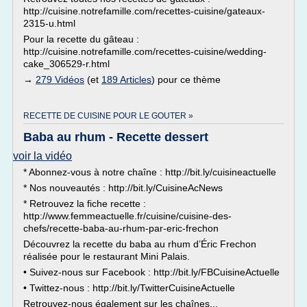
http://cuisine.notrefamille.com/recettes-cuisine/gateaux-
2315-u.html
Pour la recette du gâteau :
http://cuisine.notrefamille.com/recettes-cuisine/wedding-
cake_306529-r.html
→
279 Vidéos
(et
189 Articles
) pour ce thème
RECETTE DE CUISINE POUR LE GOUTER »
Baba au rhum - Recette dessert
voir la vidéo
* Abonnez-vous à notre chaîne : http://bit.ly/cuisineactuelle
* Nos nouveautés : http://bit.ly/CuisineAcNews
* Retrouvez la fiche recette :
http://www.femmeactuelle.fr/cuisine/cuisine-des-
chefs/recette-baba-au-rhum-par-eric-frechon
Découvrez la recette du baba au rhum d’Éric Frechon
réalisée pour le restaurant Mini Palais.
• Suivez-nous sur Facebook : http://bit.ly/FBCuisineActuelle
• Twittez-nous : http://bit.ly/TwitterCuisineActuelle
Retrouvez-nous également sur les chaînes...