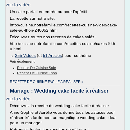
voir la vidéo
Un cake parfait en entrée ou pour l'apéritif.
La recette sur notre site:
http://cuisine.notrefamille.com/recettes-cuisine-video/cake-
sale-au-thon-240052.html
Découvrez toutes nos recettes de cakes salés :
http://cuisine.notrefamille.com/recettes-cuisine/cakes-945-
u.html
→
255 Vidéos
(et
51 Articles
) pour ce thème
Voir également
:
Recette De Cuisine Sale
Recette De Cuisine Thon
RECETTE DE CUISINE FACILE A REALISER »
Mariage : Wedding cake facile à réaliser
voir la vidéo
Découvrez la recette du wedding cake facile à réaliser :
Anne-Sophie et Aurélie vous donne tous les astuces pour
réaliser très facilement un magnifique wedding cake, idéal
pour un mariage !
Retrouvez toutes nos recettes de gâteaux :