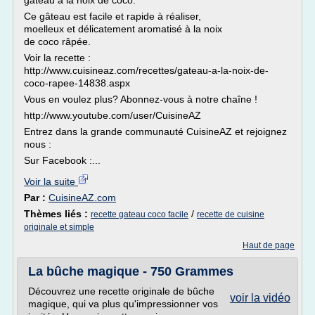
gâteau à la noix de coco.
Ce gâteau est facile et rapide à réaliser,
moelleux et délicatement aromatisé à la noix
de coco râpée.
Voir la recette :
http://www.cuisineaz.com/recettes/gateau-a-la-noix-de-
coco-rapee-14838.aspx
Vous en voulez plus? Abonnez-vous à notre chaîne !
http://www.youtube.com/user/CuisineAZ
Entrez dans la grande communauté CuisineAZ et rejoignez
nous :
Sur Facebook :...
Voir la suite
Par :
CuisineAZ.com
Thèmes liés :
/
recette gateau coco facile
recette de cuisine
originale et simple
Haut de page
La bûche magique - 750 Grammes
Découvrez une recette originale de bûche
voir la vidéo
magique, qui va plus qu'impressionner vos