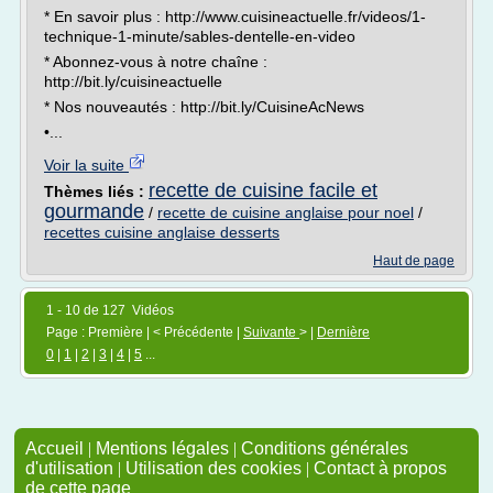
* En savoir plus : http://www.cuisineactuelle.fr/videos/1-
technique-1-minute/sables-dentelle-en-video
* Abonnez-vous à notre chaîne :
http://bit.ly/cuisineactuelle
* Nos nouveautés : http://bit.ly/CuisineAcNews
•...
Voir la suite
recette de cuisine facile et
Thèmes liés :
gourmande
/
recette de cuisine anglaise pour noel
/
recettes cuisine anglaise desserts
Haut de page
1 - 10 de 127 Vidéos
Page : Première | < Précédente |
Suivante
> |
Dernière
0
|
1
|
2
|
3
|
4
|
5
...
Accueil
|
Mentions légales
|
Conditions générales
d'utilisation
|
Utilisation des cookies
|
Contact à propos
de cette page