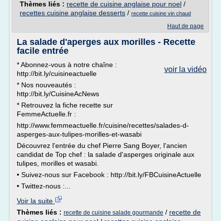
Thèmes liés :
recette de cuisine anglaise pour noel
/
recettes cuisine anglaise desserts
/
recette cuisine vin chaud
Haut de page
La salade d'aperges aux morilles - Recette
facile entrée
* Abonnez-vous à notre chaîne :
voir la vidéo
http://bit.ly/cuisineactuelle
* Nos nouveautés :
http://bit.ly/CuisineAcNews
* Retrouvez la fiche recette sur
FemmeActuelle.fr :
http://www.femmeactuelle.fr/cuisine/recettes/salades-d-
asperges-aux-tulipes-morilles-et-wasabi
Découvrez l'entrée du chef Pierre Sang Boyer, l'ancien
candidat de Top chef : la salade d'asperges originale aux
tulipes, morilles et wasabi.
• Suivez-nous sur Facebook : http://bit.ly/FBCuisineActuelle
• Twittez-nous :...
Voir la suite
Thèmes liés :
/
recette de
recette de cuisine salade gourmande