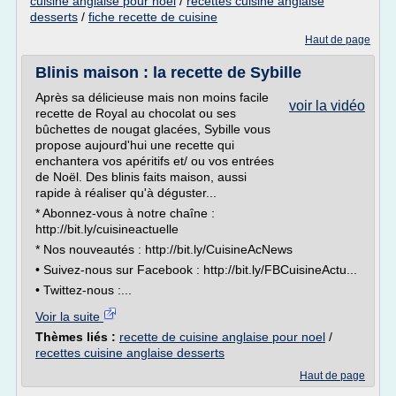
cuisine anglaise pour noel
/
recettes cuisine anglaise
desserts
/
fiche recette de cuisine
Haut de page
Blinis maison : la recette de Sybille
Après sa délicieuse mais non moins facile
voir la vidéo
recette de Royal au chocolat ou ses
bûchettes de nougat glacées, Sybille vous
propose aujourd'hui une recette qui
enchantera vos apéritifs et/ ou vos entrées
de Noël. Des blinis faits maison, aussi
rapide à réaliser qu'à déguster...
* Abonnez-vous à notre chaîne :
http://bit.ly/cuisineactuelle
* Nos nouveautés : http://bit.ly/CuisineAcNews
• Suivez-nous sur Facebook : http://bit.ly/FBCuisineActu...
• Twittez-nous :...
Voir la suite
Thèmes liés :
recette de cuisine anglaise pour noel
/
recettes cuisine anglaise desserts
Haut de page