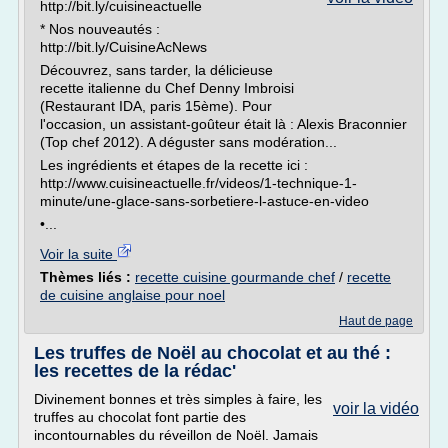
http://bit.ly/cuisineactuelle
* Nos nouveautés :
http://bit.ly/CuisineAcNews
Découvrez, sans tarder, la délicieuse
recette italienne du Chef Denny Imbroisi
(Restaurant IDA, paris 15ème). Pour
l'occasion, un assistant-goûteur était là : Alexis Braconnier
(Top chef 2012). A déguster sans modération...
Les ingrédients et étapes de la recette ici :
http://www.cuisineactuelle.fr/videos/1-technique-1-
minute/une-glace-sans-sorbetiere-l-astuce-en-video
•...
Voir la suite
Thèmes liés :
recette cuisine gourmande chef
/
recette
de cuisine anglaise pour noel
Haut de page
Les truffes de Noël au chocolat et au thé :
les recettes de la rédac'
Divinement bonnes et très simples à faire, les
voir la vidéo
truffes au chocolat font partie des
incontournables du réveillon de Noël. Jamais