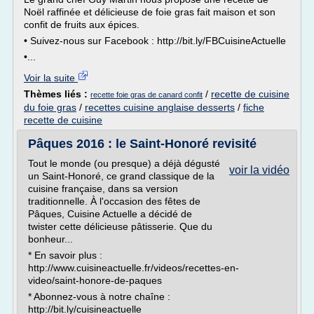
Noël raffinée et délicieuse de foie gras fait maison et son
confit de fruits aux épices.
• Suivez-nous sur Facebook : http://bit.ly/FBCuisineActuelle
•...
Voir la suite
Thèmes liés :
/
recette de cuisine
recette foie gras de canard confit
du foie gras
/
recettes cuisine anglaise desserts
/
fiche
recette de cuisine
Pâques 2016 : le Saint-Honoré revisité
Tout le monde (ou presque) a déjà dégusté
voir la vidéo
un Saint-Honoré, ce grand classique de la
cuisine française, dans sa version
traditionnelle. À l'occasion des fêtes de
Pâques, Cuisine Actuelle a décidé de
twister cette délicieuse pâtisserie. Que du
bonheur...
* En savoir plus :
http://www.cuisineactuelle.fr/videos/recettes-en-
video/saint-honore-de-paques
* Abonnez-vous à notre chaîne :
http://bit.ly/cuisineactuelle