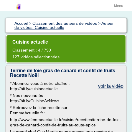
Menu
Accueil
>
Classement des auteurs de vidéos
>
Auteur
de vidéos: Cuisine actuelle
Cuisine actuelle
Classement : 4 / 790
127 vidéos sélectionnées
Terrine de foie gras de canard et confit de fruits -
Recette Noël
* Abonnez-vous à notre chaîne :
voir la vidéo
http://bit.ly/cuisineactuelle
* Nos nouveautés :
http://bit.ly/CuisineAcNews
* Retrouvez la fiche recette sur
FemmeActuelle.fr :
http://www.femmeactuelle.fr/cuisine/recettes/terrine-de-foie-
gras-de-canard-confit-de-fruits-au-toute-epice
Le grand chef Guy Martin nous propose une recette de