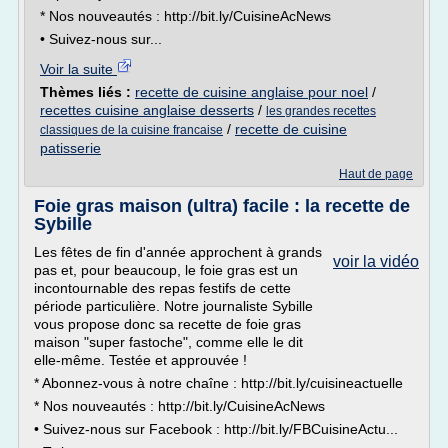
* Nos nouveautés : http://bit.ly/CuisineAcNews
• Suivez-nous sur...
Voir la suite
Thèmes liés :
recette de cuisine anglaise pour noel
/
recettes cuisine anglaise desserts
/
les grandes recettes
/
recette de cuisine
classiques de la cuisine francaise
patisserie
Haut de page
Foie gras maison (ultra) facile : la recette de
Sybille
Les fêtes de fin d'année approchent à grands
voir la vidéo
pas et, pour beaucoup, le foie gras est un
incontournable des repas festifs de cette
période particulière. Notre journaliste Sybille
vous propose donc sa recette de foie gras
maison "super fastoche", comme elle le dit
elle-même. Testée et approuvée !
* Abonnez-vous à notre chaîne : http://bit.ly/cuisineactuelle
* Nos nouveautés : http://bit.ly/CuisineAcNews
• Suivez-nous sur Facebook : http://bit.ly/FBCuisineActu...