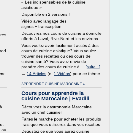
« Les indispensables de la cuisine
asiatique »
Disponible en 2 versions !
Vidéo avec langage des
signes + transcription
Découvrez nos cours de cuisine à domicile
ires
offerts à Laval, Rive-Nord et les environs
Vous voulez avoir facilement accès à des
Good
cours de cuisine asiatique? Vous voulez
trouver des recettes ou des cours de
cuisine santé? Vous avez envie de
prendre des cours de cuisine à...
[suite...]
ème
→
14 Articles
(et
1 Vidéos
) pour ce thème
APPRENDRE CUISINE MAROCAINE »
Cours pour apprendre la
cuisine Marocaine | Evadili
 à
Découvrez la gastronomie Marocaine
avec un chef cuisinier
Faites le marché pour acheter les produits
et
frais que vous utiliserez dans vos recettes
s au
Dégustez ce que vous aurez cuisiné