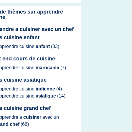
 de thèmes sur
apprendre
ine
endre a cuisiner avec un chef
s cuisine enfant
pprendre cuisine
enfant
(33)
 end cours de cuisine
pprendre cuisine
marocaine
(7)
s cuisine asiatique
pprendre cuisine
indienne
(4)
pprendre cuisine
asiatique
(14)
s cuisine grand chef
pprendre
a
cuisiner
avec un
rand chef
(66)