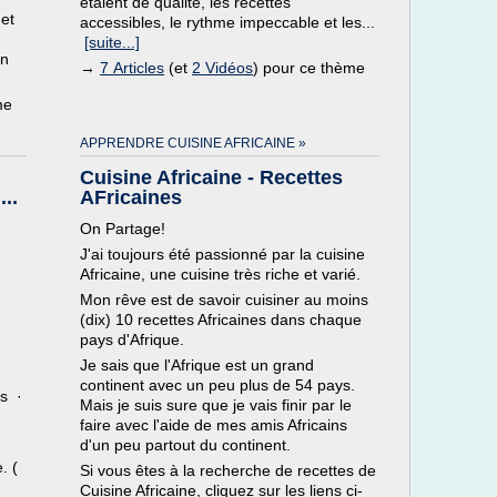
étaient de qualité, les recettes
et
accessibles, le rythme impeccable et les...
[suite...]
en
→
7 Articles
(et
2 Vidéos
) pour ce thème
me
APPRENDRE CUISINE AFRICAINE »
Cuisine Africaine - Recettes
...
AFricaines
On Partage!
J'ai toujours été passionné par la cuisine
Africaine, une cuisine très riche et varié.
Mon rêve est de savoir cuisiner au moins
(dix) 10 recettes Africaines dans chaque
pays d'Afrique.
Je sais que l'Afrique est un grand
continent avec un peu plus de 54 pays.
es ·
Mais je suis sure que je vais finir par le
faire avec l'aide de mes amis Africains
d'un peu partout du continent.
. (
Si vous êtes à la recherche de recettes de
Cuisine Africaine, cliquez sur les liens ci-