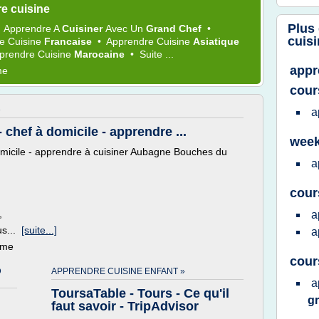
e cuisine
Plus
•
Apprendre
A
Cuisiner
Avec Un
Grand Chef
•
cuis
e Cuisine
Francaise
•
Apprendre Cuisine
Asiatique
prendre Cuisine
Marocaine
•
Suite ...
appr
me
cour
»
a
 chef à domicile - apprendre ...
week
domicile - apprendre à cuisiner Aubagne Bouches du
a
cour
,
a
us...
[suite...]
a
ème
cour
D
APPRENDRE CUISINE ENFANT »
a
ToursaTable - Tours - Ce qu'il
g
faut savoir - TripAdvisor