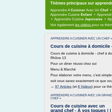
Thèmes principaux sur apprendr
Apprendre
A
Cuisiner
Avec Un
Chef
Apprendre Cuisine
Enfant
•
Apprendr
•
Apprendre Cuisine
Japonaise
•
Ap
Voir également
les vidéos
pour ce thè
APPRENDRE A CUISINER AVEC UN CHEF 
Cours de cuisine à domicile -
Cours de cuisine à domicile - chef à 
Rhône 13
Pour un diner réussi chez soi
Menu & Marché
Pour élaborer votre menu, c'est simple
soit vous savez exactement ce que vo
→
97 Articles
(et
8 Vidéos
) pour ce th
APPRENDRE A CUISINER AVEC UN GRAN
CHEF »
Cours de cuisine avec un
grand chef - À vos toques ! |