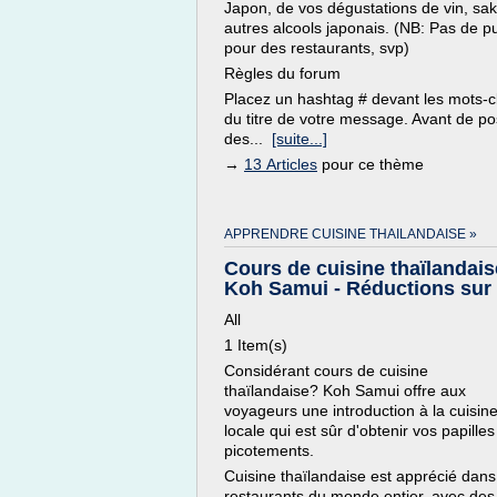
Japon, de vos dégustations de vin, sak
autres alcools japonais. (NB: Pas de p
pour des restaurants, svp)
Règles du forum
Placez un hashtag # devant les mots-c
du titre de votre message. Avant de po
des...
[suite...]
→
13 Articles
pour ce thème
APPRENDRE CUISINE THAILANDAISE »
Cours de cuisine thaïlandais
Koh Samui - Réductions sur .
All
1 Item(s)
Considérant cours de cuisine
thaïlandaise? Koh Samui offre aux
voyageurs une introduction à la cuisin
locale qui est sûr d'obtenir vos papilles
picotements.
Cuisine thaïlandaise est apprécié dans
restaurants du monde entier, avec des