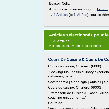
Bonsoir Celia
Je vous envoie un message...
[suite...
→
4 Articles
(et
1 Vidéos
) pour ce thè
Articles sélectionnés pour l
29 articles
→
Voir également
2 Vidéos
pour ce thème
Cours De Cuisine & Cours De Cuis
Cours de cuisine, Charleroi (6000)
"CookingPlus For fun culinary experien
culinaires, venez ..."
Gastronomie | Oenologie | Cuisine | Cou
Cours de cuisine, Charleroi (6000)
"Professeur de Cuisine & Coach Culinai
coaching uniquement ..."
Cours de
Vous avez une demande précise ou vou