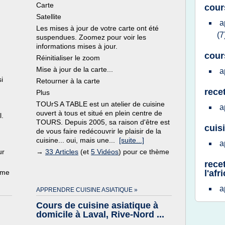
Carte
cour
Satellite
a
Les mises à jour de votre carte ont été
(7
suspendues. Zoomez pour voir les
informations mises à jour.
cour
Réinitialiser le zoom
Mise à jour de la carte...
a
i
Retourner à la carte
rece
Plus
TOUrS A TABLE est un atelier de cuisine
a
ouvert à tous et situé en plein centre de
l.
TOURS. Depuis 2005, sa raison d'être est
cuis
de vous faire redécouvrir le plaisir de la
cuisine... oui, mais une...
[suite...]
a
ur
→
33 Articles
(et
5 Vidéos
) pour ce thème
rece
ème
l'afr
a
APPRENDRE CUISINE ASIATIQUE »
Cours de cuisine asiatique à
domicile à Laval, Rive-Nord ...