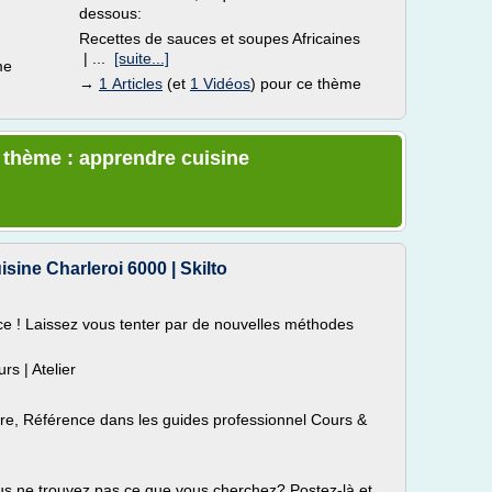
dessous:
Recettes de sauces et soupes Africaines
]
| ...
[suite...]
me
→
1 Articles
(et
1 Vidéos
) pour ce thème
e thème : apprendre cuisine
ine Charleroi 6000 | Skilto
ce ! Laissez vous tenter par de nouvelles méthodes
rs | Atelier
re, Référence dans les guides professionnel Cours &
s ne trouvez pas ce que vous cherchez? Postez-là et