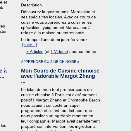
é et
Description
ub
Découvrez la gastronomie Marocaine et
ses spécialités locales. Avec ce cours de
cuisine vous apprendrez à cuisiner les
lés
spécialités typiquement Marocaines à
ster
refaire à la maison ou entres amis
Le temps d'une demi journée venez...
[suite...]
→
7 Articles
(et
1 Vidéos
) pour ce thème
APPRENDRE CUISINE CHINOISE »
e à
Mon Cours de Cuisine chinoise
..
avec l'adorable Margot Zhang
...
Le bilan de mon tout premier cours de
cuisine chinoise à Paris est extrêmement
positif ! Margot Zhang et Christophe Baron
nous avaient concocté un super
e
programme et ils ont tout fait pour que
nous passions un agréable moment en
leur compagnie. Margot avait parfaitement
 les
préparé son intervention, les ingrédients