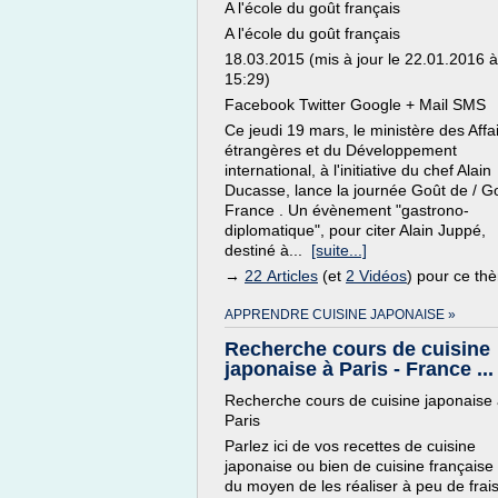
A l'école du goût français
A l'école du goût français
18.03.2015 (mis à jour le 22.01.2016 à
15:29)
Facebook Twitter Google + Mail SMS
Ce jeudi 19 mars, le ministère des Affa
étrangères et du Développement
international, à l'initiative du chef Alain
Ducasse, lance la journée Goût de / 
France . Un évènement "gastrono-
diplomatique", pour citer Alain Juppé,
destiné à...
[suite...]
→
22 Articles
(et
2 Vidéos
) pour ce th
APPRENDRE CUISINE JAPONAISE »
Recherche cours de cuisine
japonaise à Paris - France ...
Recherche cours de cuisine japonaise
Paris
Parlez ici de vos recettes de cuisine
japonaise ou bien de cuisine française 
du moyen de les réaliser à peu de frai