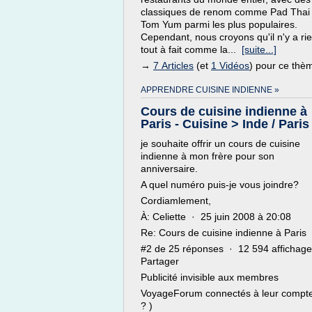
classiques de renom comme Pad Thai 
Tom Yum parmi les plus populaires.
Cependant, nous croyons qu'il n'y a ri
tout à fait comme la...
[suite...]
→
7 Articles
(et
1 Vidéos
) pour ce thè
APPRENDRE CUISINE INDIENNE »
Cours de cuisine indienne à
Paris - Cuisine > Inde / Paris 
je souhaite offrir un cours de cuisine
indienne à mon frère pour son
anniversaire.
A quel numéro puis-je vous joindre?
Cordiamlement,
À: Celiette · 25 juin 2008 à 20:08
Re: Cours de cuisine indienne à Paris
#2 de 25 réponses · 12 594 affichag
Partager
Publicité invisible aux membres
VoyageForum connectés à leur compte
? )