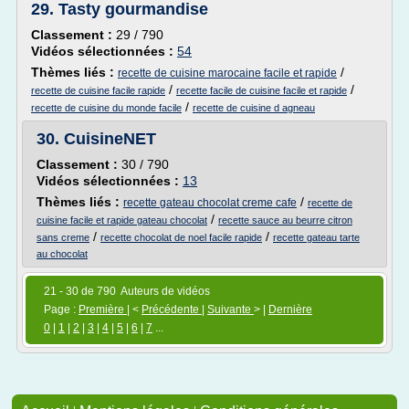
29.
Tasty gourmandise
Classement :
29 / 790
Vidéos sélectionnées :
54
Thèmes liés :
/
recette de cuisine marocaine facile et rapide
/
/
recette de cuisine facile rapide
recette facile de cuisine facile et rapide
/
recette de cuisine du monde facile
recette de cuisine d agneau
30.
CuisineNET
Classement :
30 / 790
Vidéos sélectionnées :
13
Thèmes liés :
/
recette gateau chocolat creme cafe
recette de
/
cuisine facile et rapide gateau chocolat
recette sauce au beurre citron
/
/
sans creme
recette chocolat de noel facile rapide
recette gateau tarte
au chocolat
21 - 30 de 790 Auteurs de vidéos
Page :
Première
| <
Précédente
|
Suivante
> |
Dernière
0
|
1
|
2
|
3
|
4
|
5
|
6
|
7
...