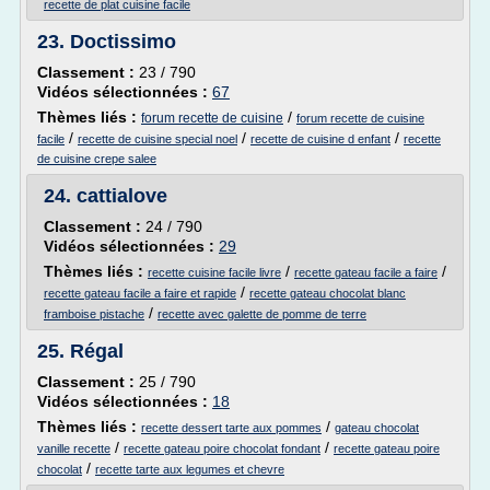
recette de plat cuisine facile
23.
Doctissimo
Classement :
23 / 790
Vidéos sélectionnées :
67
Thèmes liés :
/
forum recette de cuisine
forum recette de cuisine
/
/
/
facile
recette de cuisine special noel
recette de cuisine d enfant
recette
de cuisine crepe salee
24.
cattialove
Classement :
24 / 790
Vidéos sélectionnées :
29
Thèmes liés :
/
/
recette cuisine facile livre
recette gateau facile a faire
/
recette gateau facile a faire et rapide
recette gateau chocolat blanc
/
framboise pistache
recette avec galette de pomme de terre
25.
Régal
Classement :
25 / 790
Vidéos sélectionnées :
18
Thèmes liés :
/
recette dessert tarte aux pommes
gateau chocolat
/
/
vanille recette
recette gateau poire chocolat fondant
recette gateau poire
/
chocolat
recette tarte aux legumes et chevre