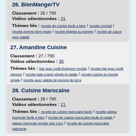
26.
BienMangerTV
Classement :
26 / 790
Vidéos sélectionnées :
31
Thèmes liés :
/
/
recette de cuisine facile a faire
recette cocktail
/
/
recette pomme terre gratin
recette beignet au pomme
recette de sauce
pour salade
27.
Amandine Cuisine
Classement :
27 / 790
Vidéos sélectionnées :
36
Thèmes liés :
/
foie gras confit d'oignons recette
recette foie gras confit
/
/
oignons
recette pate a tarte simple et rapide
recette cuisine du monde
/
simple
recette avec galette de pomme de terre
28.
Cuisine Marocaine
Classement :
28 / 790
Vidéos sélectionnées :
21
Thèmes liés :
/
recette de cuisine marocaine facile
recette gateau
/
/
marocain facile a faire
recette de cuisine marocaine facile et rapide
/
gateau marocain recette noix coco
recette de cuisine marocaine
patisserie