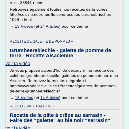
rois-_35846-r.html
Retrouvez également toutes nos recettes de brioches :
http://cuisine.notrefamille.com/recettes-cuisine/brioches-
1049-u.html
→
19 Vidéos
(et
24 Articles
) pour ce thème
RECETTE DE GALETTE DE POMMES »
Grumbeerekiechle - galette de pomme de
terre - Recette Alsacienne
voir la vidéo
Je vous propose aujourd'hui de découvrir ma recette des
célèbres grumbeerekiechle, galettes de pomme de terre en
Alsacien. Retrouvez la recette intégrale ici :
http://www.adeline-cuisine.fr/recettes/galettes-de-pommes-
de-terre-grumbeerekiechle/
→
18 Vidéos
(et
14 Articles
) pour ce thème
RECETTE PATE GALETTE »
Recette de la pâte à crêpe au sarrasin -
Faire des "galette" au blé noir "sarrasin"
voir la vidéo