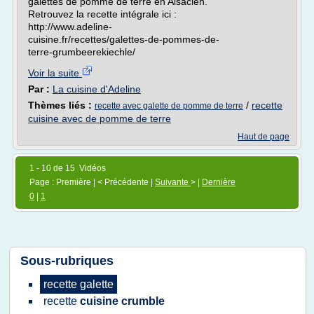
galettes de pomme de terre en Alsacien.
Retrouvez la recette intégrale ici :
http://www.adeline-
cuisine.fr/recettes/galettes-de-pommes-de-
terre-grumbeerekiechle/
Voir la suite
Par :
La cuisine d'Adeline
Thèmes liés :
/
recette
recette avec galette de pomme de terre
cuisine avec de pomme de terre
Haut de page
1 - 10 de 15 Vidéos
Page : Première | < Précédente |
Suivante
> |
Dernière
0
|
1
Sous-rubriques
recette galette
recette
cuisine crumble