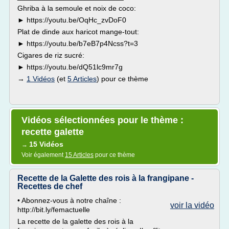
Ghriba à la semoule et noix de coco:
► https://youtu.be/OqHc_zvDoF0
Plat de dinde aux haricot mange-tout:
► https://youtu.be/b7eB7p4Ncss?t=3
Cigares de riz sucré:
► https://youtu.be/dQ51lc9mr7g
→
1 Vidéos
(et
5 Articles
) pour ce thème
Vidéos sélectionnées pour le thème :
recette galette
15 Vidéos
→
Voir également
15 Articles
pour ce thème
Recette de la Galette des rois à la frangipane -
Recettes de chef
• Abonnez-vous à notre chaîne :
voir la vidéo
http://bit.ly/femactuelle
La recette de la galette des rois à la