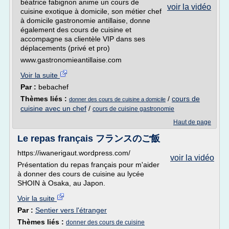
béatrice fabignon anime un cours de
voir la vidéo
cuisine exotique à domicile, son métier chef
à domicile gastronomie antillaise, donne
également des cours de cuisine et
accompagne sa clientèle VIP dans ses
déplacements (privé et pro)
www.gastronomieantillaise.com
Voir la suite
Par :
bebachef
Thèmes liés :
/
cours de
donner des cours de cuisine a domicile
cuisine avec un chef
/
cours de cuisine gastronomie
Haut de page
Le repas français フランスのご飯
https://iwanerigaut.wordpress.com/
voir la vidéo
Présentation du repas français pour m'aider
à donner des cours de cuisine au lycée
SHOIN à Osaka, au Japon.
Voir la suite
Par :
Sentier vers l'étranger
Thèmes liés :
donner des cours de cuisine