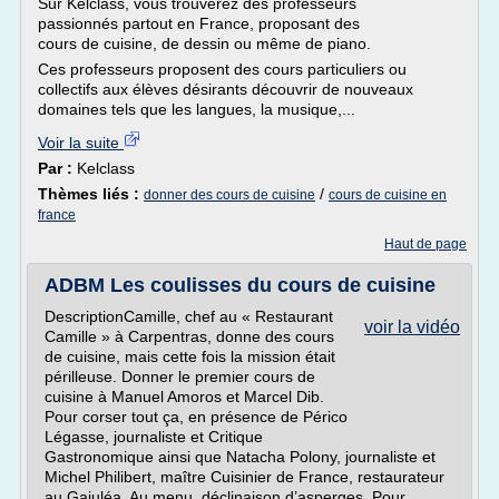
Sur Kelclass, vous trouverez des professeurs
passionnés partout en France, proposant des
cours de cuisine, de dessin ou même de piano.
Ces professeurs proposent des cours particuliers ou
collectifs aux élèves désirants découvrir de nouveaux
domaines tels que les langues, la musique,...
Voir la suite
Par :
Kelclass
Thèmes liés :
/
donner des cours de cuisine
cours de cuisine en
france
Haut de page
ADBM Les coulisses du cours de cuisine
DescriptionCamille, chef au « Restaurant
voir la vidéo
Camille » à Carpentras, donne des cours
de cuisine, mais cette fois la mission était
périlleuse. Donner le premier cours de
cuisine à Manuel Amoros et Marcel Dib.
Pour corser tout ça, en présence de Périco
Légasse, journaliste et Critique
Gastronomique ainsi que Natacha Polony, journaliste et
Michel Philibert, maître Cuisinier de France, restaurateur
au Gajuléa. Au menu, déclinaison d’asperges. Pour