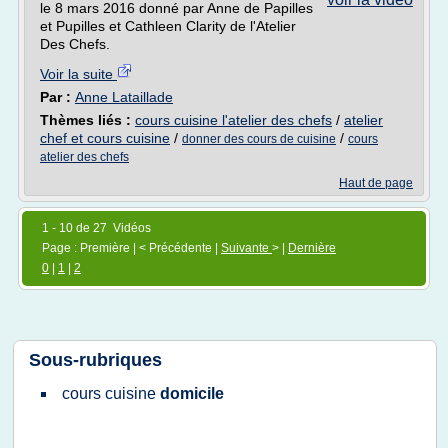
le 8 mars 2016 donné par Anne de Papilles
et Pupilles et Cathleen Clarity de l'Atelier
Des Chefs.
Voir la suite
Par :
Anne Lataillade
Thèmes liés :
cours cuisine l'atelier des chefs
/
atelier
chef et cours cuisine
/
/
donner des cours de cuisine
cours
atelier des chefs
Haut de page
1 - 10 de 27 Vidéos
Page : Première | < Précédente |
Suivante
> |
Dernière
0
|
1
|
2
Sous-rubriques
cours cuisine
domicile