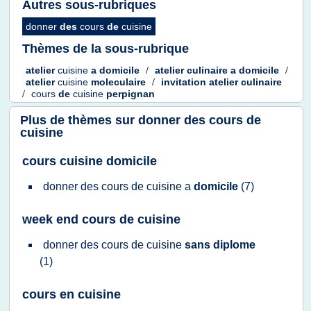
Autres sous-rubriques
donner
des
cours
de
cuisine
Thèmes de la sous-rubrique
atelier
cuisine
a
domicile
/
atelier culinaire
a
domicile
/
atelier
cuisine
moleculaire
/
invitation atelier culinaire
/
cours
de
cuisine
perpignan
Plus de thèmes sur
donner des cours de
cuisine
cours cuisine domicile
donner
des
cours
de
cuisine
a
domicile
(7)
week end cours de cuisine
donner
des
cours
de
cuisine
sans diplome
(1)
cours en cuisine