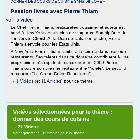
DONNER DES COURS DE CUISINE SANS DIPLOME »
Passion livres avec Pierre Thiam
voir la vidéo
Le Chef Pierre Thiam, restaurateur, cuisinier et auteur est
basé à New York depuis plus de vingt ans. Son diplôme de
l'université Cheikh Anta Diop de Dakar en poche, Pierre
Thiam s'envole pour les Etats Unis.
A New-York Pierre Thiam s'initie à la cuisine dans plusieurs
restaurants. Ses talents dans ce domaine contribuent à une
progression très rapide de sa carrière. en 2000 Pierre
Thiam ouvre son premier restaurant le "Yolélé". Le second
restaurant "Le Grand-Dakar Restaurant"...
→
1 Vidéos
(et
11 Articles
) pour ce thème
Vidéos sélectionnées pour le thème :
donner des cours de cuisine
27 Vidéos
→
Voir également
133 Articles
pour ce thème