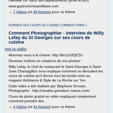
clientèle VIP dans ses déplacements (privé et pro)
www.gastronomieantillaise.com
→
7 Vidéos
(et
49 Articles
) pour ce thème
DONNER DES COURS DE CUISINE COMMENT FAIRE »
Comment Photographier - interview de Willy
Lefay du St Georges sur ses cours de
cuisine
voir la vidéo
Abonnez-vous à la chaine: http://bit.ly/1fQtZSJ
Devenez maîtres et créateurs de vos photos!
Willy Lefay, le chef du restaurant le Saint-Georges à Saint-
Juire Champgillon nous explique comment se déroulent les
cours de cuisine qu'il donne tous les lundis soirs au
magasin Ambiance & Style de La Roche sur Yon.
Cette vidéo a été réalisée par Stéphane Grossin,
Photographe : http://vendee-grandeur-nature.com/
Cours de photo gratuit en vidéo expliquant simplement
comment prendre des...
→
4 Vidéos
(et
44 Articles
) pour ce thème