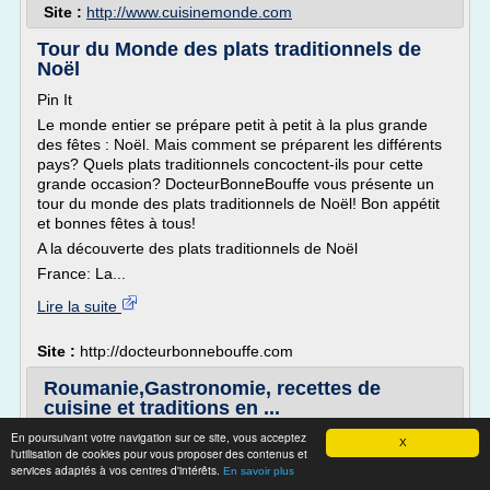
Site :
http://www.cuisinemonde.com
Tour du Monde des plats traditionnels de
Noël
Pin It
Le monde entier se prépare petit à petit à la plus grande
des fêtes : Noël. Mais comment se préparent les différents
pays? Quels plats traditionnels concoctent-ils pour cette
grande occasion? DocteurBonneBouffe vous présente un
tour du monde des plats traditionnels de Noël! Bon appétit
et bonnes fêtes à tous!
A la découverte des plats traditionnels de Noël
France: La...
Lire la suite
Site :
http://docteurbonnebouffe.com
Roumanie,Gastronomie, recettes de
cuisine et traditions en ...
En poursuivant votre navigation sur ce site, vous acceptez
ail, persil,
X
l'utilisation de cookies pour vous proposer des contenus et
huile d'olive.
services adaptés à vos centres d'intérêts.
En savoir plus
Dans un fait-tout, faire revenir dans l'huile les carottes