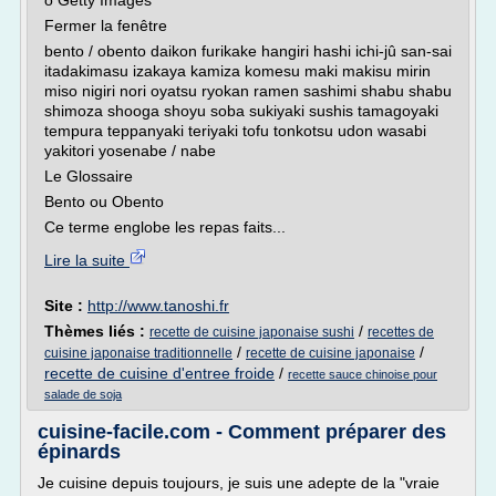
o Getty Images
Fermer la fenêtre
bento / obento daikon furikake hangiri hashi ichi-jû san-sai
itadakimasu izakaya kamiza komesu maki makisu mirin
miso nigiri nori oyatsu ryokan ramen sashimi shabu shabu
shimoza shooga shoyu soba sukiyaki sushis tamagoyaki
tempura teppanyaki teriyaki tofu tonkotsu udon wasabi
yakitori yosenabe / nabe
Le Glossaire
Bento ou Obento
Ce terme englobe les repas faits...
Lire la suite
Site :
http://www.tanoshi.fr
Thèmes liés :
/
recette de cuisine japonaise sushi
recettes de
/
/
cuisine japonaise traditionnelle
recette de cuisine japonaise
recette de cuisine d'entree froide
/
recette sauce chinoise pour
salade de soja
cuisine-facile.com - Comment préparer des
épinards
Je cuisine depuis toujours, je suis une adepte de la "vraie