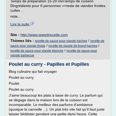
Temps de préparation 15-20 minTemps de cuisson
0Ingrédients pour 6 personnes =>reste de viandes froides
cuites ...
note...
Lire la suite
Site :
http://www.speedrecette.com
Thèmes liés :
/
recette de sauce pour viande hachee
recette de
/
/
sauce pour viande froide
recette de viande de boeuf hachee
/
recette de sauce pour viande blanche
recette de sauce pour
viande barbecue
Poulet au curry - Papilles et Pupilles
Blog culinaire qui fait voyager
Poulet au curry
Poulet
Poulet au curry
J'aime beaucoup les plats à base de curry. Le parfum qui
se dégage dans la maison lors de la cuisson est
incomparable. Le meilleur des parfums d'ambiance
(quoique la cannelle ...). Un plat très vite fait qu'il faut juste
laisser blobloter pendant une petite demi heure. Cette