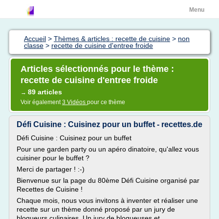
Menu
Accueil
>
Thèmes & articles : recette de cuisine
>
non
classe
>
recette de cuisine d'entree froide
Articles sélectionnés pour le thème :
recette de cuisine d'entree froide
89 articles
→
Voir également
3 Vidéos
pour ce thème
Défi Cuisine : Cuisinez pour un buffet - recettes.de
Défi Cuisine : Cuisinez pour un buffet
Pour une garden party ou un apéro dinatoire, qu'allez vous
cuisiner pour le buffet ?
Merci de partager ! :-)
Bienvenue sur la page du 80ème Défi Cuisine organisé par
Recettes de Cuisine !
Chaque mois, nous vous invitons à inventer et réaliser une
recette sur un thème donné proposé par un jury de
blogueurs culinaires. Un jury de blogueuses et...