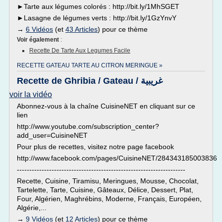
►Tarte aux légumes colorés : http://bit.ly/1MhSGET
►Lasagne de légumes verts : http://bit.ly/1GzYnvY
→
6 Vidéos
(et
43 Articles
) pour ce thème
Voir également
:
Recette De Tarte Aux Legumes Facile
RECETTE GATEAU TARTE AU CITRON MERINGUE »
Recette de Ghribia / Gateau / غريبية
voir la vidéo
Abonnez-vous à la chaîne CuisineNET en cliquant sur ce
lien
http://www.youtube.com/subscription_center?
add_user=CuisineNET
Pour plus de recettes, visitez notre page facebook
http://www.facebook.com/pages/CuisineNET/284343185003836
--------------------------------------------------------------------
Recette, Cuisine, Tiramisu, Meringues, Mousse, Chocolat,
Tartelette, Tarte, Cuisine, Gâteaux, Délice, Dessert, Plat,
Four, Algérien, Maghrébins, Moderne, Français, Européen,
Algérie,...
→
9 Vidéos
(et
12 Articles
) pour ce thème