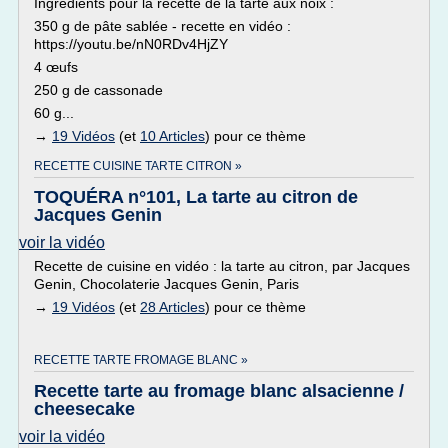
Ingrédients pour la recette de la tarte aux noix :
350 g de pâte sablée - recette en vidéo :
https://youtu.be/nN0RDv4HjZY
4 œufs
250 g de cassonade
60 g...
→
19 Vidéos
(et
10 Articles
) pour ce thème
RECETTE CUISINE TARTE CITRON »
TOQUÉRA n°101, La tarte au citron de
Jacques Genin
voir la vidéo
Recette de cuisine en vidéo : la tarte au citron, par Jacques
Genin, Chocolaterie Jacques Genin, Paris
→
19 Vidéos
(et
28 Articles
) pour ce thème
RECETTE TARTE FROMAGE BLANC »
Recette tarte au fromage blanc alsacienne /
cheesecake
voir la vidéo