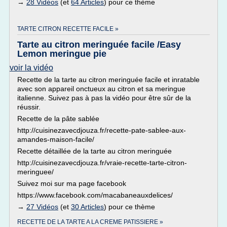
→
28 Vidéos
(et
64 Articles
) pour ce thème
TARTE CITRON RECETTE FACILE »
Tarte au citron meringuée facile /Easy
Lemon meringue pie
voir la vidéo
Recette de la tarte au citron meringuée facile et inratable
avec son appareil onctueux au citron et sa meringue
italienne. Suivez pas à pas la vidéo pour être sûr de la
réussir.
Recette de la pâte sablée
http://cuisinezavecdjouza.fr/recette-pate-sablee-aux-
amandes-maison-facile/
Recette détaillée de la tarte au citron meringuée
http://cuisinezavecdjouza.fr/vraie-recette-tarte-citron-
meringuee/
Suivez moi sur ma page facebook
https://www.facebook.com/macabaneauxdelices/
→
27 Vidéos
(et
30 Articles
) pour ce thème
RECETTE DE LA TARTE A LA CREME PATISSIERE »