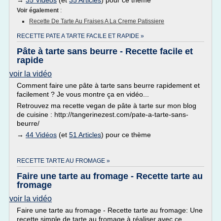
→
35 Vidéos
(et
35 Articles
) pour ce thème
Voir également
:
Recette De Tarte Au Fraises A La Creme Patissiere
RECETTE PATE A TARTE FACILE ET RAPIDE »
Pâte à tarte sans beurre - Recette facile et
rapide
voir la vidéo
Comment faire une pâte à tarte sans beurre rapidement et
facilement ? Je vous montre ça en vidéo...
Retrouvez ma recette vegan de pâte à tarte sur mon blog
de cuisine : http://tangerinezest.com/pate-a-tarte-sans-
beurre/
→
44 Vidéos
(et
51 Articles
) pour ce thème
RECETTE TARTE AU FROMAGE »
Faire une tarte au fromage - Recette tarte au
fromage
voir la vidéo
Faire une tarte au fromage - Recette tarte au fromage: Une
recette simple de tarte au fromage à réaliser avec ce