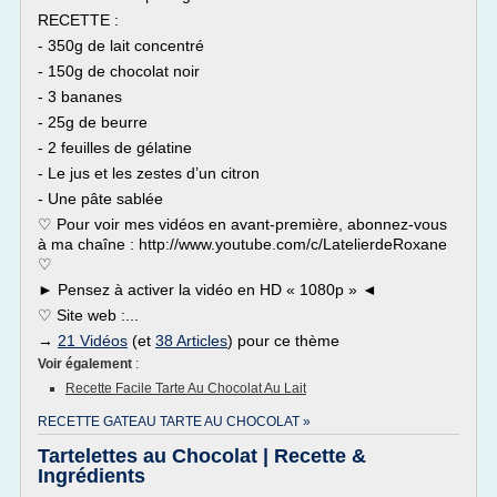
RECETTE :
- 350g de lait concentré
- 150g de chocolat noir
- 3 bananes
- 25g de beurre
- 2 feuilles de gélatine
- Le jus et les zestes d’un citron
- Une pâte sablée
♡ Pour voir mes vidéos en avant-première, abonnez-vous
à ma chaîne : http://www.youtube.com/c/LatelierdeRoxane
♡
► Pensez à activer la vidéo en HD « 1080p » ◄
♡ Site web :...
→
21 Vidéos
(et
38 Articles
) pour ce thème
Voir également
:
Recette Facile Tarte Au Chocolat Au Lait
RECETTE GATEAU TARTE AU CHOCOLAT »
Tartelettes au Chocolat | Recette &
Ingrédients