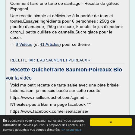
Comment faire une tarte de santiago - Recette de gâteau
Espagnol
Une recette simple et délicieuse à la portée de tous et
toutes.Essayer.Ingrédients pour 6 personnes : 250g de
poudre d'amande, 250g de sucre, 5 oeufs, le jus d'un/demi
citron,1 petite cuillère de cannelle.Sucre glace pour le
décor.
→
8 Vidéos
(et
41 Articles
) pour ce thème
RECETTE TARTE AU SAUMON ET POIREAUX »
Recette Quiche/Tarte Saumon-Poireaux Bio
voir la vidéo
Voici ma petit recette de tarte salée avec une pâte brisée
faite maison, je me suis basée sur cette recette
https://www.meilleurduchef.com/cgi/md...
N'hésitez-pas à liker ma page facebook ^^
https://www.facebook.com/elisealacerise/
→
8 Vidéos
(et
4 Articles
) pour ce thème
En poursuivant votre navigation sur ce site, vous acceptez
X
l'utilisation de cookies pour vous proposer des contenus et
RECETTE TARTE AU SAUMON FUME »
services adaptés à vos centres d'intérêts.
En savoir plus