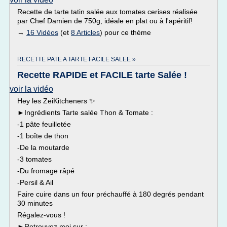
Recette de tarte tatin salée aux tomates cerises réalisée
par Chef Damien de 750g, idéale en plat ou à l'apéritif!
→
16 Vidéos
(et
8 Articles
) pour ce thème
RECETTE PATE A TARTE FACILE SALEE »
Recette RAPIDE et FACILE tarte Salée !
voir la vidéo
Hey les ZeiKitcheners ✨
►Ingrédients Tarte salée Thon & Tomate :
-1 pâte feuilletée
-1 boîte de thon
-De la moutarde
-3 tomates
-Du fromage râpé
-Persil & Ail
Faire cuire dans un four préchauffé à 180 degrés pendant
30 minutes
Régalez-vous !
►Retrouvez moi sur :