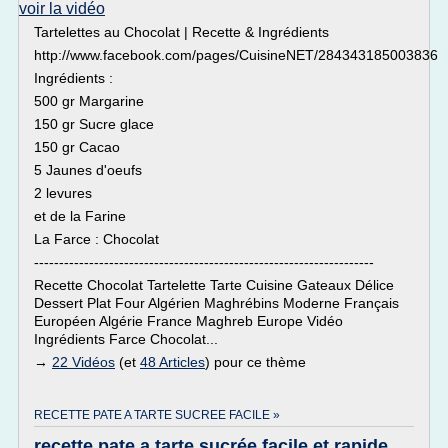
voir la vidéo
Tartelettes au Chocolat | Recette & Ingrédients
http://www.facebook.com/pages/CuisineNET/284343185003836
Ingrédients :
500 gr Margarine
150 gr Sucre glace
150 gr Cacao
5 Jaunes d'oeufs
2 levures
et de la Farine
La Farce : Chocolat
--------------------------------------------------------------------
Recette Chocolat Tartelette Tarte Cuisine Gateaux Délice
Dessert Plat Four Algérien Maghrébins Moderne Français
Européen Algérie France Maghreb Europe Vidéo
Ingrédients Farce Chocolat...
→
22 Vidéos
(et
48 Articles
) pour ce thème
RECETTE PATE A TARTE SUCREE FACILE »
recette pate a tarte sucrée facile et rapide