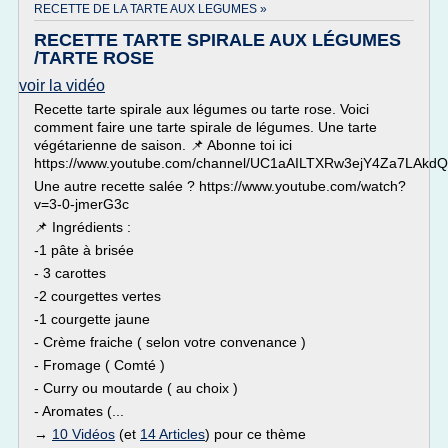
RECETTE DE LA TARTE AUX LEGUMES »
RECETTE TARTE SPIRALE AUX LÉGUMES
/TARTE ROSE
voir la vidéo
Recette tarte spirale aux légumes ou tarte rose. Voici
comment faire une tarte spirale de légumes. Une tarte
végétarienne de saison. 📌 Abonne toi ici
https://www.youtube.com/channel/UC1aAILTXRw3ejY4Za7LAkdQ
Une autre recette salée ? https://www.youtube.com/watch?
v=3-0-jmerG3c
📌 Ingrédients :
-1 pâte à brisée
- 3 carottes
-2 courgettes vertes
-1 courgette jaune
- Crème fraiche ( selon votre convenance )
- Fromage ( Comté )
- Curry ou moutarde ( au choix )
- Aromates (...
→
10 Vidéos
(et
14 Articles
) pour ce thème