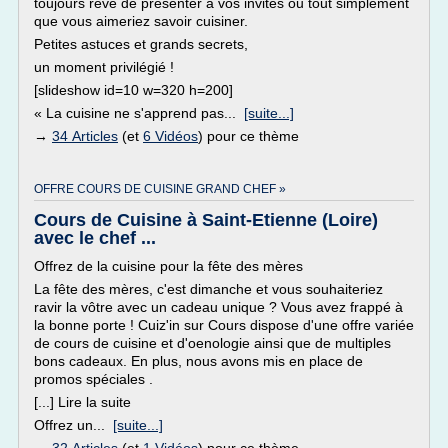
toujours rêvé de présenter à vos invités ou tout simplement
que vous aimeriez savoir cuisiner.
Petites astuces et grands secrets,
un moment privilégié !
[slideshow id=10 w=320 h=200]
« La cuisine ne s'apprend pas...
[suite...]
→
34 Articles
(et
6 Vidéos
) pour ce thème
OFFRE COURS DE CUISINE GRAND CHEF »
Cours de Cuisine à Saint-Etienne (Loire)
avec le chef ...
Offrez de la cuisine pour la fête des mères
La fête des mères, c'est dimanche et vous souhaiteriez
ravir la vôtre avec un cadeau unique ? Vous avez frappé à
la bonne porte ! Cuiz'in sur Cours dispose d'une offre variée
de cours de cuisine et d'oenologie ainsi que de multiples
bons cadeaux. En plus, nous avons mis en place de
promos spéciales .
[...] Lire la suite
Offrez un...
[suite...]