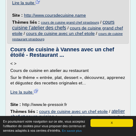
Lire la suite
Site :
http://www.coursdecuisine.name
cours
Thèmes liés :
/
cours de cuisine grand chef strasbourg
cuisine l'atelier des chefs
/
cours de cuisine grand chef
etoile
/
cours de cuisine avec un chef etoile
/
cours de cuisine
restaurant strasbourg
Cours de cuisine à Vannes avec un chef
étoilé - Restaurant ...
< >
Cours de cuisine en atelier au restaurant
Sur le thème « entrée, plat, dessert », découvrez, apprenez
et dégustez des recettes originales et...
Lire la suite
Site :
http://www.le-pressoir.fr
atelier
Thèmes liés :
cours de cuisine avec un chef etoile
/
chef et cours cuisine
/
cours de cuisine restaurant etoile
/
En poursuivant votre navigation sur ce site, vous acceptez
cours de cuisine avec un chef
recette d entree
/
X
l'utilisation de cookies pour vous proposer des contenus et
de cuisine
services adaptés à vos centres d'intérêts.
En savoir plus