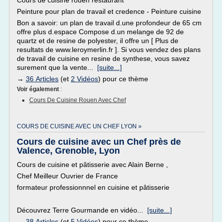
Cours de cuisine rouen restaurant
Peinture pour plan de travail et credence - Peinture cuisine
Bon a savoir: un plan de travail d.une profondeur de 65 cm
offre plus d.espace Compose d.un melange de 92 de
quartz et de resine de polyester, il offre un [ Plus de
resultats de www.leroymerlin.fr ]. Si vous vendez des plans
de travail de cuisine en resine de synthese, vous savez
surement que la vente...
[suite...]
→
36 Articles
(et
2 Vidéos
) pour ce thème
Voir également
:
Cours De Cuisine Rouen Avec Chef
COURS DE CUISINE AVEC UN CHEF LYON »
Cours de cuisine avec un Chef près de
Valence, Grenoble, Lyon
Cours de cuisine et pâtisserie avec Alain Berne ,
Chef Meilleur Ouvrier de France
formateur professionnnel en cuisine et pâtisserie
Découvrez Terre Gourmande en vidéo...
[suite...]
→
38 Articles
(et
5 Vidéos
) pour ce thème